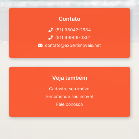
Contato
(51) 98042-2654
(51) 99906-0301
contato@expertimoveis.net
Veja também
Cadastre seu imóvel
Encomende seu imóvel
Fale conosco