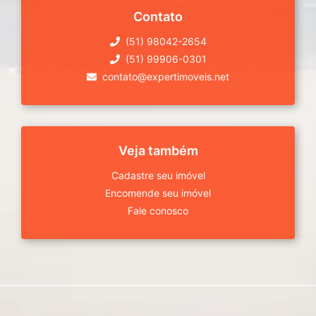
Contato
(51) 98042-2654
(51) 99906-0301
contato@expertimoveis.net
Veja também
Cadastre seu imóvel
Encomende seu imóvel
Fale conosco