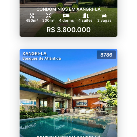
CONDOMÍNIOS EM XANGRI-LÁ
480m²
300m²
4 dorms
4 suítes
3 vagas
R$ 3.800.000
XANGRI-LA
8786
Bosques de Atlântida