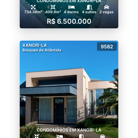
CONDOMÍNIOS EM XANGRI-LÁ
734.36m²
409.9m²
4 dorms
4 suítes
2 vagas
R$ 6.500.000
XANGRI-LA
9582
Bosques de Atlântida
CONDOMÍNIOS EM XANGRI-LÁ