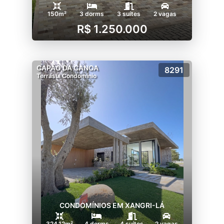
150m²
3 dorms
3 suítes
2 vagas
R$ 1.250.000
CAPÃO DA CANOA
8291
Terrasul Condomínio
CONDOMÍNIOS EM XANGRI-LÁ
324.12m²
4 dorms
4 suítes
2 vagas