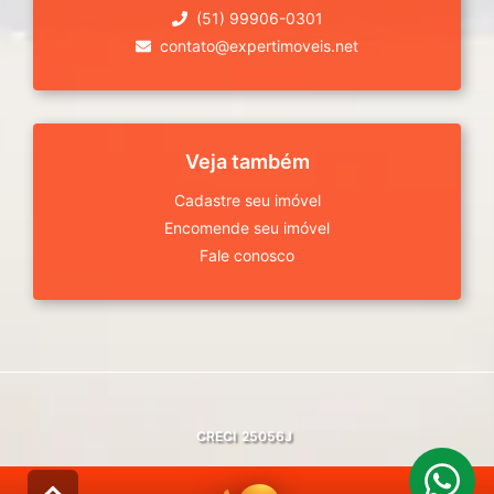
(51) 99906-0301
contato@expertimoveis.net
Veja também
Cadastre seu imóvel
Encomende seu imóvel
Fale conosco
CRECI
25056J