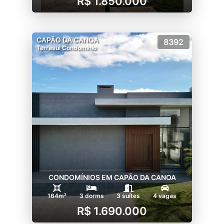
R$ 1.850.000
CAPÃO DA CANOA
8392
Terrasul Condomínio
CONDOMÍNIOS EM CAPÃO DA CANOA
164m²
3 dorms
3 suítes
4 vagas
R$ 1.690.000