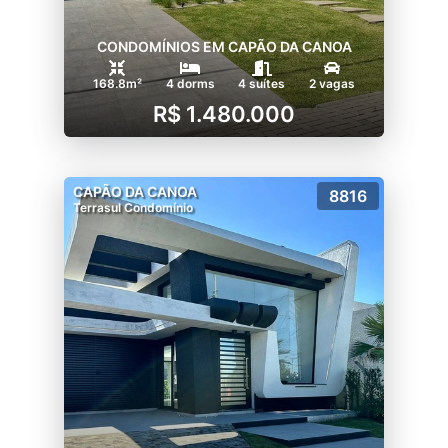
CONDOMÍNIOS EM CAPÃO DA CANOA
168.8m²
4 dorms
4 suítes
2 vagas
R$ 1.480.000
CAPÃO DA CANOA
8816
Terrasul Condomínio