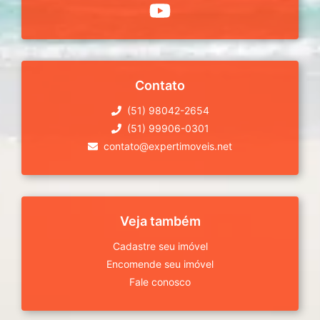
Contato
(51) 98042-2654
(51) 99906-0301
contato@expertimoveis.net
Veja também
Cadastre seu imóvel
Encomende seu imóvel
Fale conosco