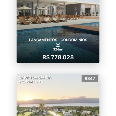
LANÇAMENTOS - CONDOMÍNIOS
324m²
R$ 778.028
CAPÃO DA CANOA
8347
VÍZ HOME LAKE