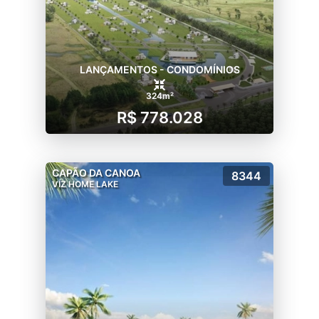
LANÇAMENTOS - CONDOMÍNIOS
324m²
R$ 778.028
CAPÃO DA CANOA
8344
VÍZ HOME LAKE