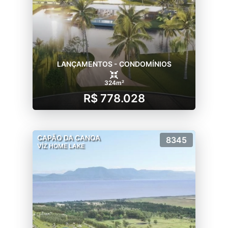
LANÇAMENTOS - CONDOMÍNIOS
324m²
R$ 778.028
CAPÃO DA CANOA
8345
VÍZ HOME LAKE