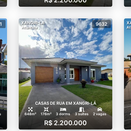
XANGRI-LA
X
1
9632
Atlântida
At
CASAS DE RUA EM XANGRI-LÁ
s
648m²
176m²
3 dorms
3 suítes
2 vagas
R$ 2.200.000