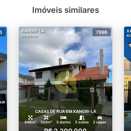
Imóveis similares
XANGRI-LA
X
6
7996
Atlântida
At
CASAS DE RUA EM XANGRI-LÁ
648m²
300m²
5 dorms
5 suítes
2 vagas
R$ 2.200.000