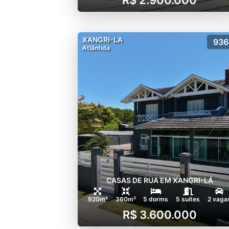
XANGRI-LA
936
Atlântida
CASAS DE RUA EM XANGRI-LÁ
920m²
360m²
5 dorms
5 suítes
2 vaga
R$ 3.600.000