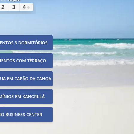
2
3
4
+
ENTOS 3 DORMITÓRIOS
MENTOS COM TERRAÇO
RUA EM CAPÃO DA CANOA
ÍNIOS EM XANGRI-LÁ
O BUSINESS CENTER