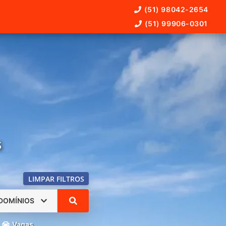
(51) 98042-2654
(51) 99906-0301
s
LIMPAR FILTROS
DOMÍNIOS
Vagas