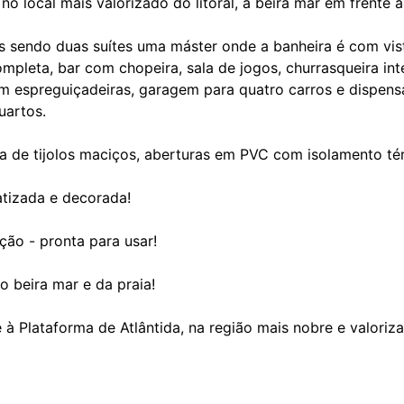
o local mais valorizado do litoral, a beira mar em frente à
 sendo duas suítes uma máster onde a banheira é com vist
 completa, bar com chopeira, sala de jogos, churrasqueira in
m espreguiçadeiras, garagem para quatro carros e dispens
uartos.
a de tijolos maciços, aberturas em PVC com isolamento tér
atizada e decorada!
ão - pronta para usar!
o beira mar e da praia!