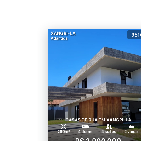
XANGRI-LA
951
Atlântida
CASAS DE RUA EM XANGRI-LÁ
260m²
4 dorms
4 suítes
2 vagas
R$ 2.900.000