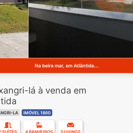
Na beira mar, em Atlântida...
xangri-lá à venda em
tida
NGRI-LA
IMÓVEL 1860
2 SUÍTES
4 BANHEIROS
3 LIVINGS