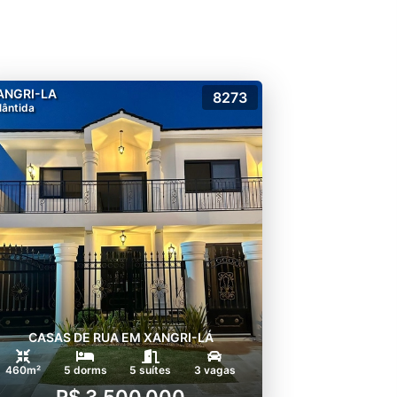
ANGRI-LA
8273
lântida
CASAS DE RUA EM XANGRI-LÁ
460m²
5 dorms
5 suítes
3 vagas
R$ 3.500.000