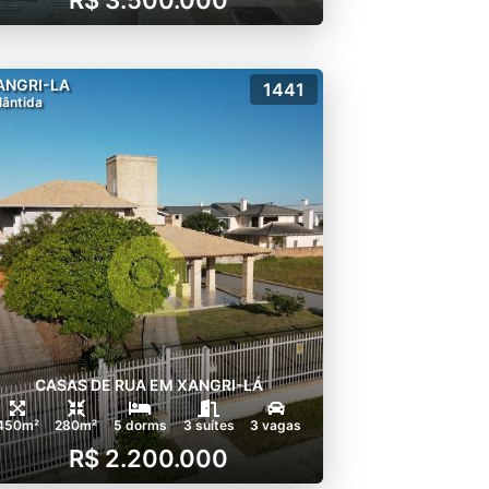
ANGRI-LA
1441
lântida
CASAS DE RUA EM XANGRI-LÁ
450m²
280m²
5 dorms
3 suítes
3 vagas
R$ 2.200.000