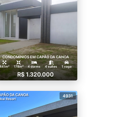
CONDOMÍNIOS EM CAPÃO DA CANOA
441m²
178m²
4 dorms
4 suítes
1 vaga
R$ 1.320.000
APÃO DA CANOA
4931
bai Resort