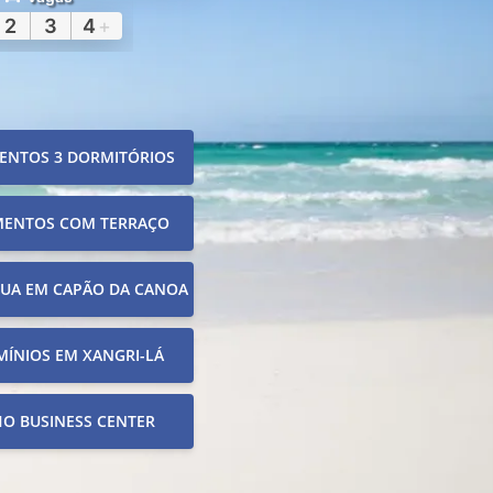
2
3
4
+
ENTOS 3 DORMITÓRIOS
MENTOS COM TERRAÇO
RUA EM CAPÃO DA CANOA
ÍNIOS EM XANGRI-LÁ
O BUSINESS CENTER