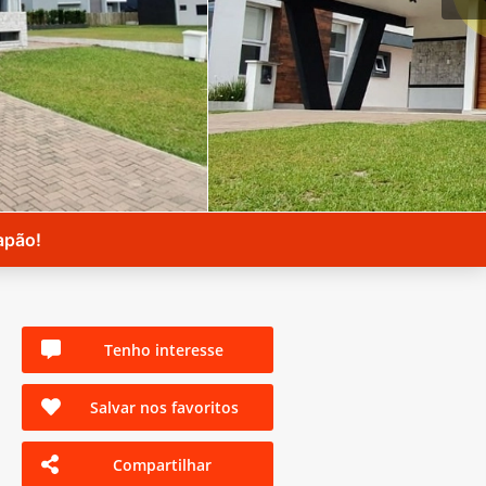
apão!
Tenho interesse
Salvar nos favoritos
Compartilhar