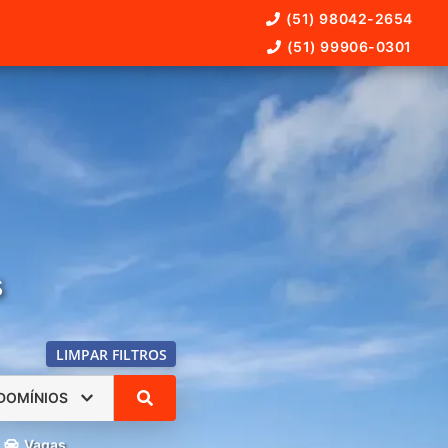
(51) 98042-2654
(51) 99906-0301
s
LIMPAR FILTROS
DOMÍNIOS
Vagas