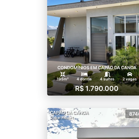
CONDOMÍNIOS EM CAPÃO DA CANOA
195m²
4 dorms
4 suítes
2 vagas
R$ 1.790.000
CAPÃO DA CANOA
874
Dubai Resort