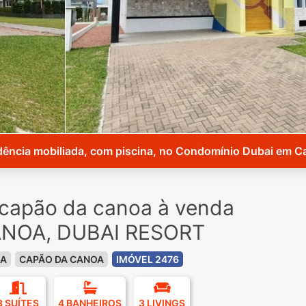
dência mobiliada, com piscina, no Condomínio Dubai em C
capão da canoa à venda
NOA, DUBAI RESORT
OA
CAPÃO DA CANOA
IMÓVEL 2476
3 SUÍTES
4 BANHEIROS
3 LIVINGS