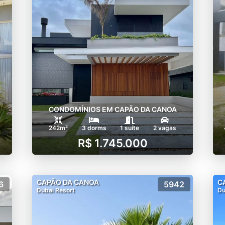
CONDOMÍNIOS EM CAPÃO DA CANOA
242m²
3 dorms
1 suíte
2 vagas
R$ 1.745.000
CAPÃO DA CANOA
C
6
5942
Dubai Resort
Du