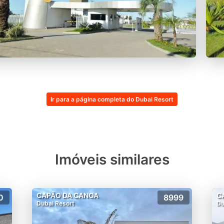
Ir para a página completa do Dubai Resort
Imóveis similares
CAPÃO DA CANOA
C
0
8999
Dubai Resort
Du