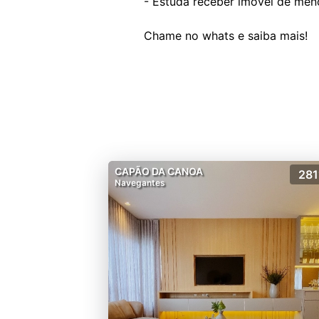
- Estuda receber imóvel de meno
CAPÃO DA CANOA
281
Navegantes