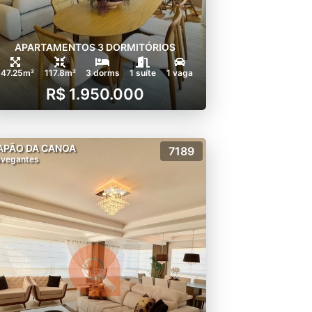
APARTAMENTOS 3 DORMITÓRIOS
147.25m²
117.8m²
3 dorms
1 suíte
1 vaga
R$ 1.950.000
APÃO DA CANOA
7189
vegantes