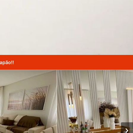
apão!!