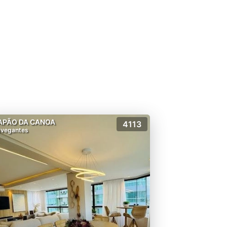
APÃO DA CANOA
4113
vegantes