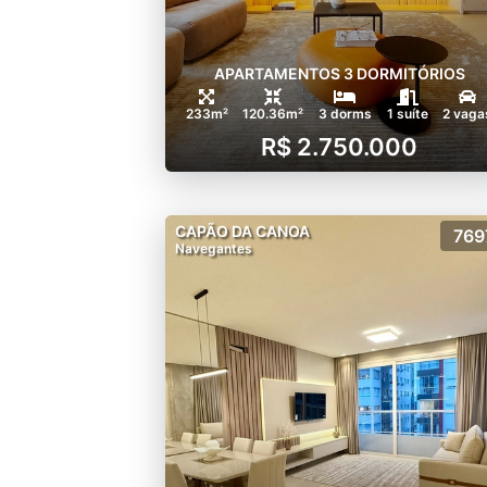
APARTAMENTOS 3 DORMITÓRIOS
233m²
120.36m²
3 dorms
1 suíte
2 vaga
R$ 2.750.000
CAPÃO DA CANOA
769
Navegantes