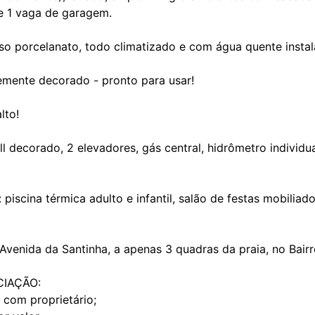
 e 1 vaga de garagem.
so porcelanato, todo climatizado e com água quente instal
emente decorado - pronto para usar!
lto!
l decorado, 2 elevadores, gás central, hidrômetro individual
: piscina térmica adulto e infantil, salão de festas mobili
venida da Santinha, a apenas 3 quadras da praia, no Bair
IAÇÃO:
 com proprietário;