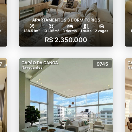
APARTAMENTOS 3 DORMITÓRIOS
s
188.51m²
131.95m²
3 dorms
1 suíte
2 vagas
R$ 2.350.000
CAPÃO DA CANOA
C
7
9745
Navegantes
Na