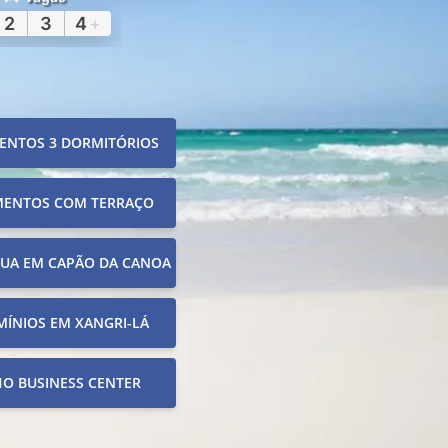
2
3
4
+
ENTOS 3 DORMITÓRIOS
MENTOS COM TERRAÇO
RUA EM CAPÃO DA CANOA
ÍNIOS EM XANGRI-LÁ
O BUSINESS CENTER