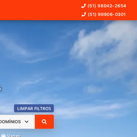
(51) 98042-2654
(51) 99906-0301
s
LIMPAR FILTROS
DOMÍNIOS
Vagas