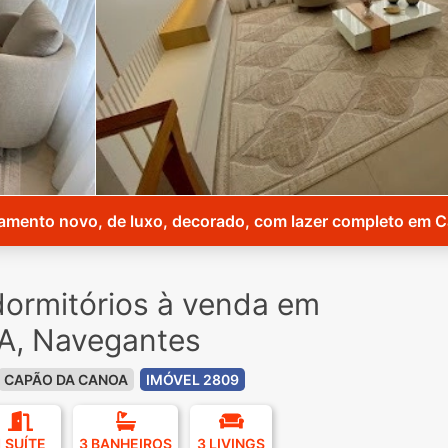
amento novo, de luxo, decorado, com lazer completo em C
ormitórios à venda em
, Navegantes
CAPÃO DA CANOA
IMÓVEL 2809
1 SUÍTE
3 BANHEIROS
3 LIVINGS