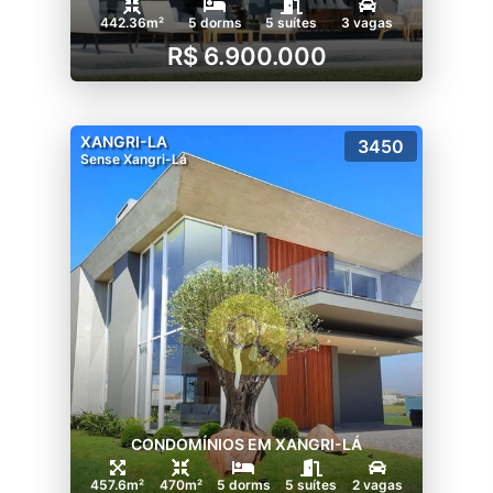
442.36m²
5 dorms
5 suítes
3 vagas
R$ 6.900.000
XANGRI-LA
3450
Sense Xangri-Lá
CONDOMÍNIOS EM XANGRI-LÁ
457.6m²
470m²
5 dorms
5 suítes
2 vagas