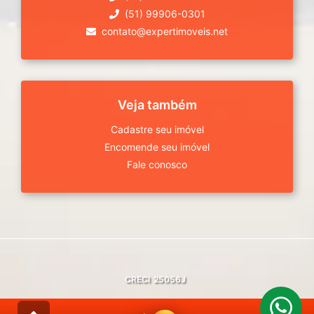
(51) 99906-0301
contato@expertimoveis.net
Veja também
Cadastre seu imóvel
Encomende seu imóvel
Fale conosco
CRECI
25056J