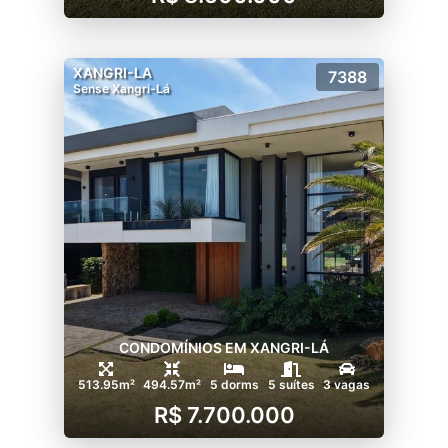
XANGRI-LA
7388
Sense Xangri-Lá
CONDOMÍNIOS EM XANGRI-LÁ
513.95m²
494.57m²
5 dorms
5 suítes
3 vagas
R$ 7.700.000