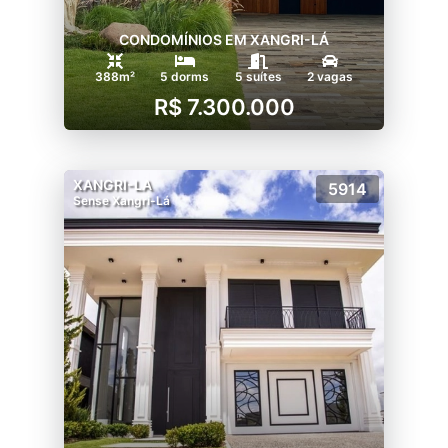
CONDOMÍNIOS EM XANGRI-LÁ
388m²
5 dorms
5 suítes
2 vagas
R$ 7.300.000
XANGRI-LA
5914
Sense Xangri-Lá