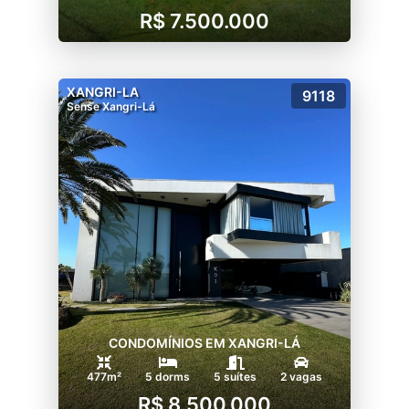
R$ 7.500.000
XANGRI-LA
9118
Sense Xangri-Lá
CONDOMÍNIOS EM XANGRI-LÁ
477m²
5 dorms
5 suítes
2 vagas
R$ 8.500.000