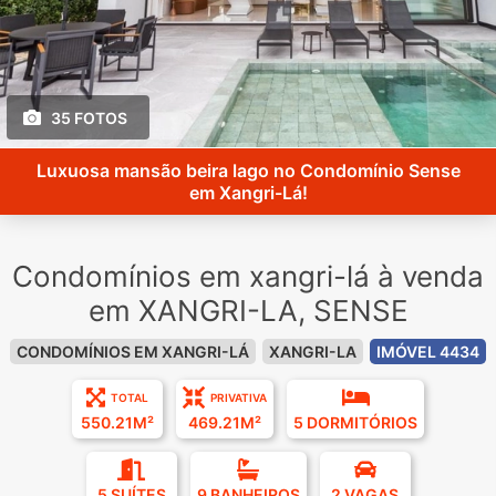
35 FOTOS
Luxuosa mansão beira lago no Condomínio Sense
em Xangri-Lá!
Condomínios em xangri-lá à venda
em XANGRI-LA, SENSE
CONDOMÍNIOS EM XANGRI-LÁ
XANGRI-LA
IMÓVEL 4434
TOTAL
PRIVATIVA
550.21M²
469.21M²
5 DORMITÓRIOS
5 SUÍTES
9 BANHEIROS
2 VAGAS