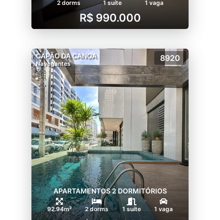
2 dorms
1 suíte
1 vaga
R$ 990.000
CAPÃO DA CANOA
8920
Navegantes
APARTAMENTOS 2 DORMITÓRIOS
92.94m²
2 dorms
1 suíte
1 vaga