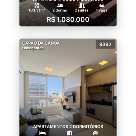
103.31m²
2 dorms
2 suítes
1 vaga
R$ 1.080.000
CAPÃO DA CANOA
9392
Navegantes
APARTAMENTOS 2 DORMITÓRIOS