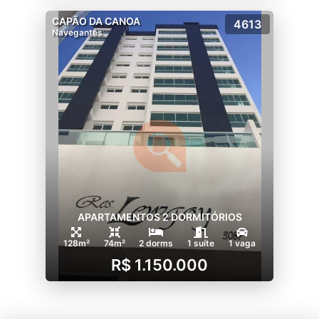
CAPÃO DA CANOA
4613
Navegantes
APARTAMENTOS 2 DORMITÓRIOS
128m²
74m²
2 dorms
1 suíte
1 vaga
R$ 1.150.000