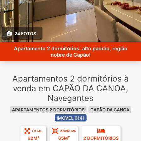
24 FOTOS
Apartamento 2 dormitórios, alto padrão, região
nobre de Capão!
Apartamentos 2 dormitórios à
venda em CAPÃO DA CANOA,
Navegantes
APARTAMENTOS 2 DORMITÓRIOS
CAPÃO DA CANOA
IMÓVEL 6141
TOTAL
PRIVATIVA
92M²
65M²
2 DORMITÓRIOS