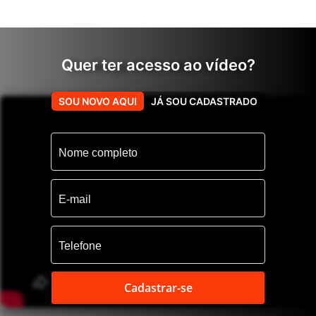
Quer ter acesso ao vídeo?
Conheça mais esse imóvel
SOU NOVO AQUI
JÁ SOU CADASTRADO
Cadastrar-se