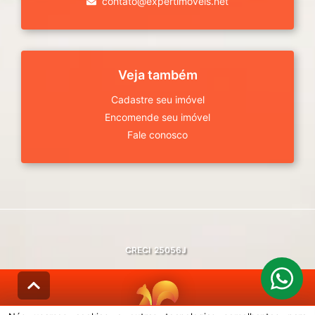
contato@expertimoveis.net
Veja também
Cadastre seu imóvel
Encomende seu imóvel
Fale conosco
CRECI
25056J