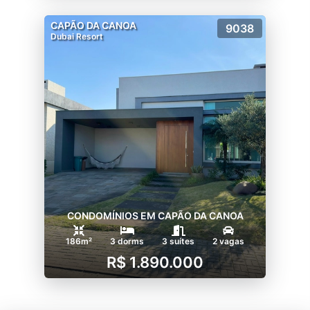
CAPÃO DA CANOA
9038
Dubai Resort
CONDOMÍNIOS EM CAPÃO DA CANOA
186m²
3 dorms
3 suítes
2 vagas
R$ 1.890.000