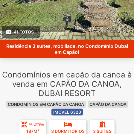
41 FOTOS
Residência 3 suítes, mobiliada, no Condomínio Dubai
em Capão!
Condomínios em capão da canoa à
venda em CAPÃO DA CANOA,
DUBAI RESORT
CONDOMÍNIOS EM CAPÃO DA CANOA
CAPÃO DA CANOA
IMÓVEL 6323
PRIVATIVA
187M²
3 DORMITÓRIOS
3 SUÍTES