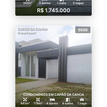
242m²
3 dorms
1 suíte
2 vagas
R$ 1.745.000
CAPÃO DA CANOA
6698
Dubai Resort
CONDOMÍNIOS EM CAPÃO DA CANOA
441m²
178m²
4 dorms
4 suítes
1 vaga