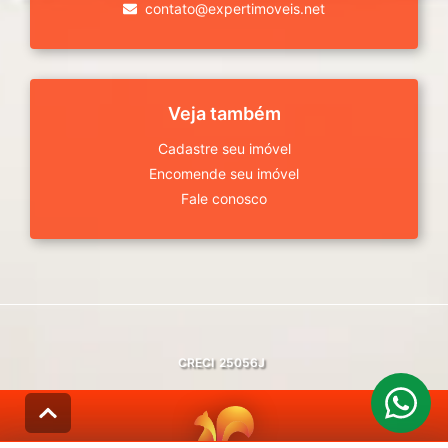
contato@expertimoveis.net
Veja também
Cadastre seu imóvel
Encomende seu imóvel
Fale conosco
CRECI
25056J