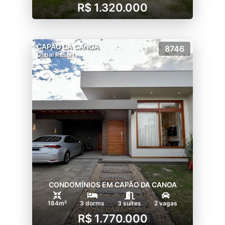
R$ 1.320.000
CAPÃO DA CANOA
8746
Dubai Resort
CONDOMÍNIOS EM CAPÃO DA CANOA
184m²
3 dorms
3 suítes
2 vagas
R$ 1.770.000