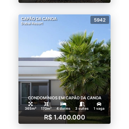
CAPÃO DA CANOA
5942
Dubai Resort
CONDOMÍNIOS EM CAPÃO DA CANOA
365m²
170m²
4 dorms
3 suítes
1 vaga
R$ 1.400.000