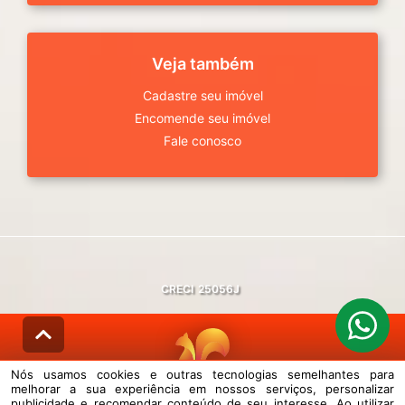
Veja também
Cadastre seu imóvel
Encomende seu imóvel
Fale conosco
CRECI
25056J
Nós usamos cookies e outras tecnologias semelhantes para
melhorar a sua experiência em nossos serviços, personalizar
© DESENVOLVIDO PELA
AGIL.NET
publicidade e recomendar conteúdo de seu interesse. Ao utilizar