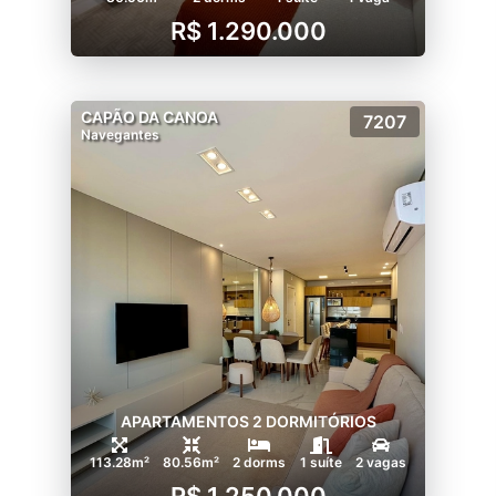
R$ 1.290.000
CAPÃO DA CANOA
7207
Navegantes
APARTAMENTOS 2 DORMITÓRIOS
113.28m²
80.56m²
2 dorms
1 suíte
2 vagas
R$ 1.250.000