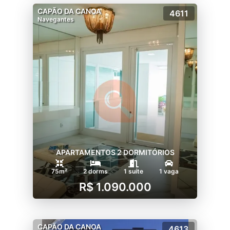
CAPÃO DA CANOA
4611
Navegantes
APARTAMENTOS 2 DORMITÓRIOS
75m²
2 dorms
1 suíte
1 vaga
R$ 1.090.000
CAPÃO DA CANOA
4613