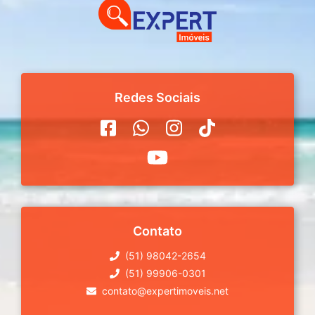
Redes Sociais
Contato
(51) 98042-2654
(51) 99906-0301
contato@expertimoveis.net