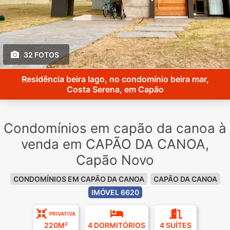
32 FOTOS
Residência beira lago, no condomínio beira mar,
Costa Serena, em Capão
Condomínios em capão da canoa à
venda em CAPÃO DA CANOA,
Capão Novo
CONDOMÍNIOS EM CAPÃO DA CANOA
CAPÃO DA CANOA
IMÓVEL 6620
PRIVATIVA
220M²
4 DORMITÓRIOS
4 SUÍTES