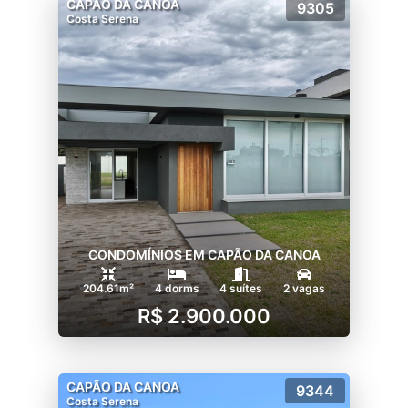
CAPÃO DA CANOA
9305
Costa Serena
CONDOMÍNIOS EM CAPÃO DA CANOA
204.61m²
4 dorms
4 suítes
2 vagas
R$ 2.900.000
CAPÃO DA CANOA
9344
Costa Serena