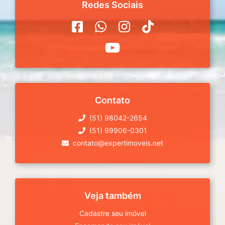
Redes Sociais
Contato
(51) 98042-2654
(51) 99906-0301
contato@expertimoveis.net
Veja também
Cadastre seu imóvel