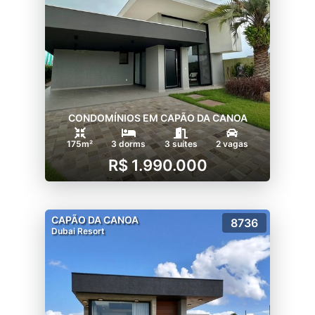
CONDOMÍNIOS EM CAPÃO DA CANOA
175m²
3 dorms
3 suítes
2 vagas
R$ 1.990.000
CAPÃO DA CANOA
8736
Dubai Resort