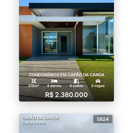
CONDOMÍNIOS EM CAPÃO DA CANOA
218m²
4 dorms
4 suítes
2 vagas
R$ 2.380.000
CAPÃO DA CANOA
5824
Costa Serena