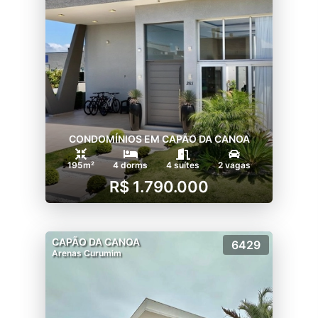
CONDOMÍNIOS EM CAPÃO DA CANOA
195m²
4 dorms
4 suítes
2 vagas
R$ 1.790.000
CAPÃO DA CANOA
6429
Arenas Curumim