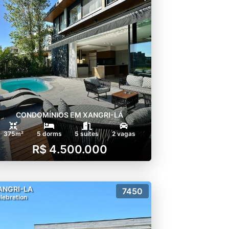
CONDOMÍNIOS EM XANGRI-LÁ
375m²
5 dorms
5 suítes
2 vagas
R$ 4.500.000
ANGRI-LA
7450
lebretion