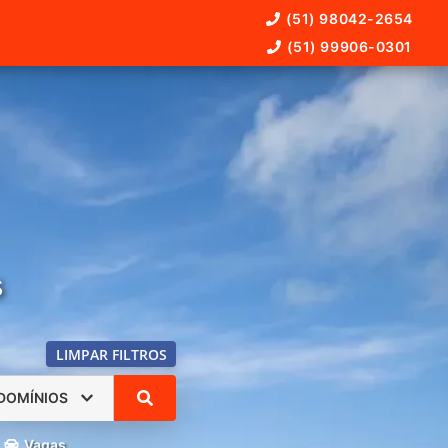
(51) 98042-2654
(51) 99906-0301
s
LIMPAR FILTROS
DOMÍNIOS
Vagas