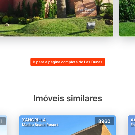
Ir para a página completa do Las Dunas
Imóveis similares
XANGRI-LA
X
1
8960
Malibu Beach Resort
En