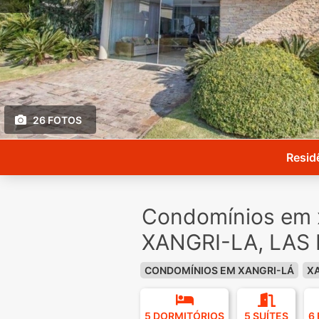
26 FOTOS
Resid
Condomínios em x
XANGRI-LA, LAS
CONDOMÍNIOS EM XANGRI-LÁ
X
5 DORMITÓRIOS
5 SUÍTES
6