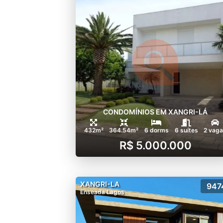
CONDOMÍNIOS EM XANGRI-LÁ
432m²
364.54m²
6 dorms
6 suítes
2 vag
R$ 5.000.000
XANGRI-LA
947
Enseada Lagos