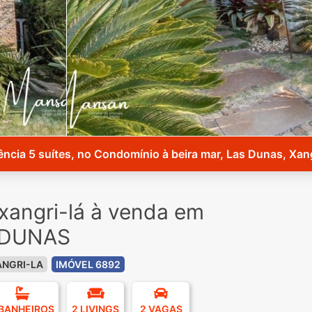
ência 5 suítes, no Condomínio à beira mar, Las Dunas, Xang
angri-lá à venda em
 DUNAS
ANGRI-LA
IMÓVEL 6892
 BANHEIROS
2 LIVINGS
2 VAGAS