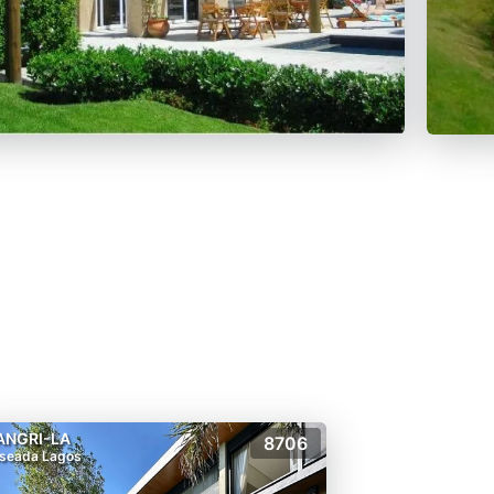
ANGRI-LA
8706
seada Lagos