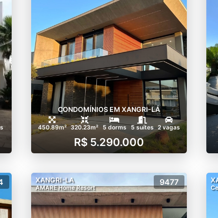
CONDOMÍNIOS EM XANGRI-LÁ
as
450.89m²
320.23m²
5 dorms
5 suítes
2 vagas
R$ 5.290.000
XANGRI-LA
X
4
9477
AMARE Home Resort
Ce