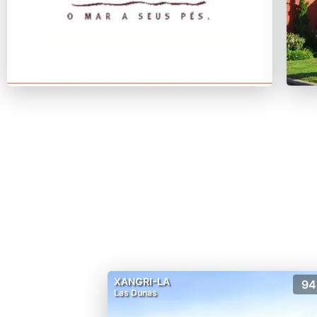
XANGRI-LA
94
Las Dunas