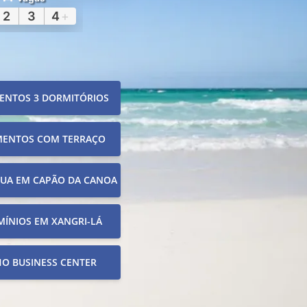
2
3
4
+
ENTOS 3 DORMITÓRIOS
MENTOS COM TERRAÇO
RUA EM CAPÃO DA CANOA
ÍNIOS EM XANGRI-LÁ
O BUSINESS CENTER