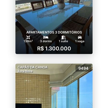
APARTAMENTOS 3 DORMITÓRIOS
139m²
3 dorms
1 suíte
1 vaga
R$ 1.300.000
CAPÃO DA CANOA
9494
Zona Nova