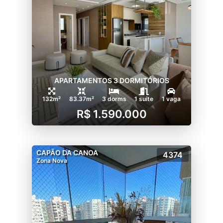
APARTAMENTOS 3 DORMITÓRIOS
132m²
83.37m²
3 dorms
1 suíte
1 vaga
R$ 1.590.000
CAPÃO DA CANOA
4374
Zona Nova