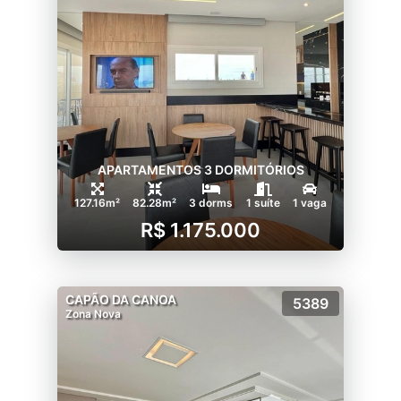
APARTAMENTOS 3 DORMITÓRIOS
127.16m²
82.28m²
3 dorms
1 suíte
1 vaga
R$ 1.175.000
CAPÃO DA CANOA
5389
Zona Nova