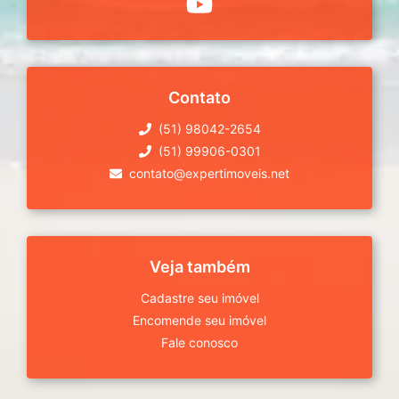
Contato
(51) 98042-2654
(51) 99906-0301
contato@expertimoveis.net
Veja também
Cadastre seu imóvel
Encomende seu imóvel
Fale conosco