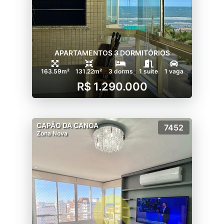
APARTAMENTOS 3 DORMITÓRIOS
163.59m²
131.22m²
3 dorms
1 suíte
1 vaga
R$ 1.290.000
CAPÃO DA CANOA
7452
Zona Nova