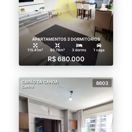
APARTAMENTOS 3 DORMITÓRIOS
115.41m²
80.78m²
3 dorms
1 vaga
R$ 680.000
CAPÃO DA CANOA
8603
Centro