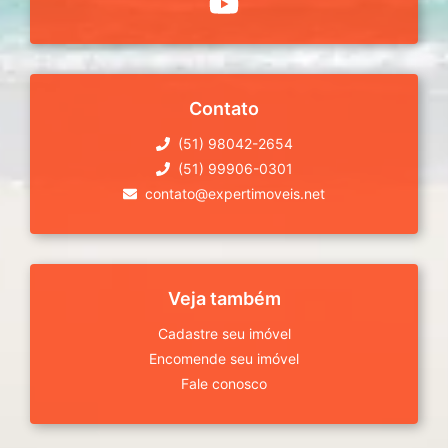
Contato
(51) 98042-2654
(51) 99906-0301
contato@expertimoveis.net
Veja também
Cadastre seu imóvel
Encomende seu imóvel
Fale conosco