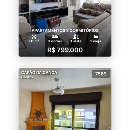
APARTAMENTOS 3 DORMITÓRIOS
115m²
3 dorms
1 suíte
1 vaga
R$ 799.000
CAPÃO DA CANOA
7589
Centro