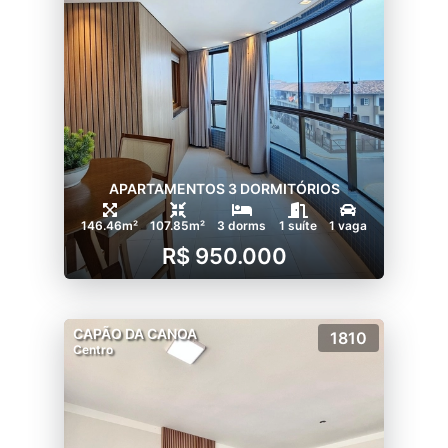
APARTAMENTOS 3 DORMITÓRIOS
146.46m²
107.85m²
3 dorms
1 suíte
1 vaga
R$ 950.000
CAPÃO DA CANOA
1810
Centro