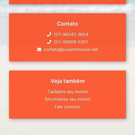
Contato
(51) 98042-2654
(51) 99906-0301
contato@expertimoveis.net
Veja também
Cadastre seu imóvel
Encomende seu imóvel
Fale conosco