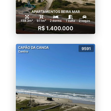
APARTAMENTOS BEIRA MAR
138.3m²
97.1m²
2 dorms
1 suíte
2 vagas
R$ 1.400.000
CAPÃO DA CANOA
9591
Centro