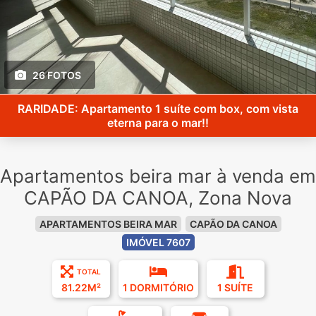
26 FOTOS
RARIDADE: Apartamento 1 suíte com box, com vista
eterna para o mar!!
Apartamentos beira mar à venda em
CAPÃO DA CANOA, Zona Nova
APARTAMENTOS BEIRA MAR
CAPÃO DA CANOA
IMÓVEL 7607
TOTAL
81.22M²
1 DORMITÓRIO
1 SUÍTE