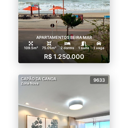
APARTAMENTOS BEIRA MAR
109.5m²
75.05m²
2 dorms
1 suíte
1 vaga
R$ 1.250.000
CAPÃO DA CANOA
9633
Zona Nova