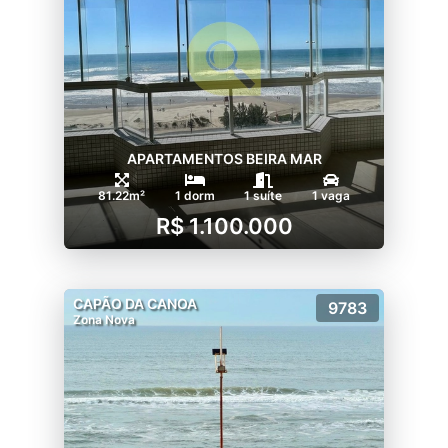
APARTAMENTOS BEIRA MAR
81.22m²
1 dorm
1 suíte
1 vaga
R$ 1.100.000
CAPÃO DA CANOA
9783
Zona Nova