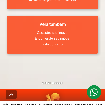
Veja também
Cadastre seu imóvel
Encomende seu imóvel
Fale conosco
CRECI
25056J
Nós usamos cookies e outras tecnologias semelhantes para