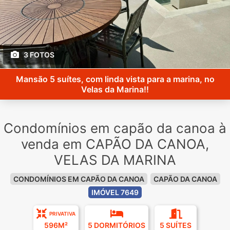
3 FOTOS
Mansão 5 suítes, com linda vista para a marina, no
Velas da Marina!!
Condomínios em capão da canoa à
venda em CAPÃO DA CANOA,
VELAS DA MARINA
CONDOMÍNIOS EM CAPÃO DA CANOA
CAPÃO DA CANOA
IMÓVEL 7649
PRIVATIVA
596M²
5 DORMITÓRIOS
5 SUÍTES