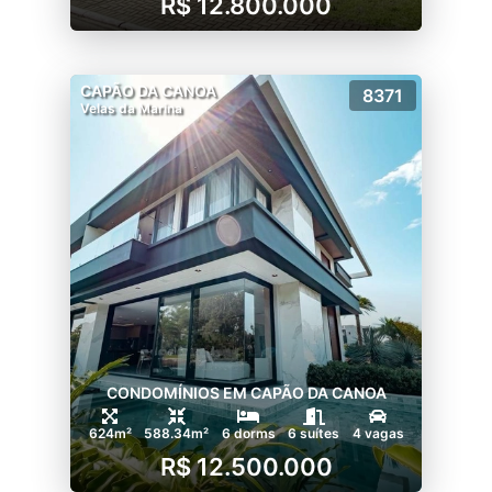
R$ 12.800.000
CAPÃO DA CANOA
8371
Velas da Marina
CONDOMÍNIOS EM CAPÃO DA CANOA
624m²
588.34m²
6 dorms
6 suítes
4 vagas
R$ 12.500.000