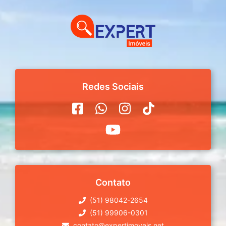
Redes Sociais
Contato
(51) 98042-2654
(51) 99906-0301
contato@expertimoveis.net