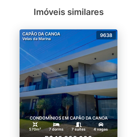
Imóveis similares
CAPÃO DA CANOA
9638
Velas da Marina
CONDOMÍNIOS EM CAPÃO DA CANOA
570m²
7 dorms
7 suítes
4 vagas