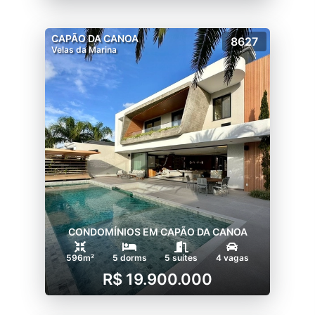
CAPÃO DA CANOA
8627
Velas da Marina
CONDOMÍNIOS EM CAPÃO DA CANOA
596m²
5 dorms
5 suítes
4 vagas
R$ 19.900.000