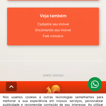
Veja também
Cadastre seu imóvel
Encomende seu imóvel
Fale conosco
CRECI
25056J
Nós usamos cookies e outras tecnologias semelhantes para
melhorar a sua experiência em nossos serviços, personalizar
© DESENVOLVIDO PELA
AGIL.NET
publicidade e recomendar conteúdo de seu interesse. Ao utilizar