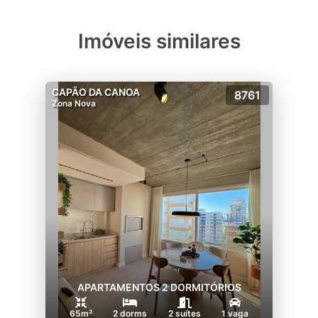
Imóveis similares
CAPÃO DA CANOA
8761
Zona Nova
APARTAMENTOS 2 DORMITÓRIOS
65m²
2 dorms
2 suítes
1 vaga