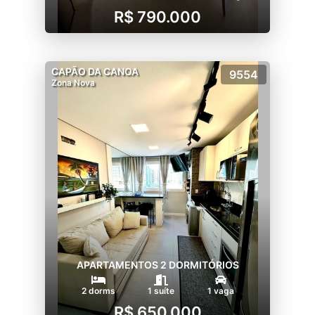
R$ 790.000
CAPÃO DA CANOA
9554
Zona Nova
APARTAMENTOS 2 DORMITÓRIOS
2 dorms
1 suíte
1 vaga
R$ 650.000