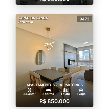
CAPÃO DA CANOA
9473
Zona Nova
APARTAMENTOS 2 DORMITÓRIOS
83.34m²
2 dorms
1 suíte
1 vaga
R$ 850.000