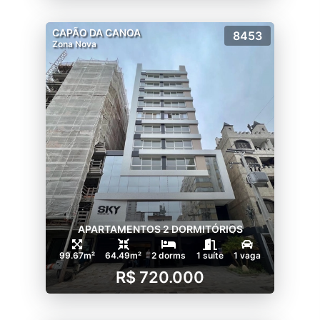
CAPÃO DA CANOA
8453
Zona Nova
APARTAMENTOS 2 DORMITÓRIOS
99.67m²
64.49m²
2 dorms
1 suíte
1 vaga
R$ 720.000