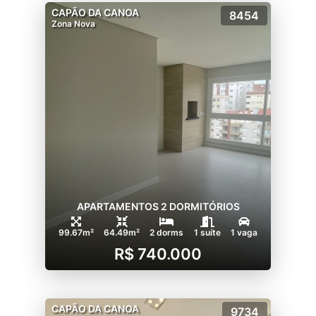
CAPÃO DA CANOA
8454
Zona Nova
APARTAMENTOS 2 DORMITÓRIOS
99.67m²
64.49m²
2 dorms
1 suíte
1 vaga
R$ 740.000
CAPÃO DA CANOA
9734