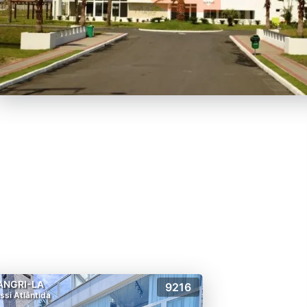
ANGRI-LA
9216
ssi Atlântida