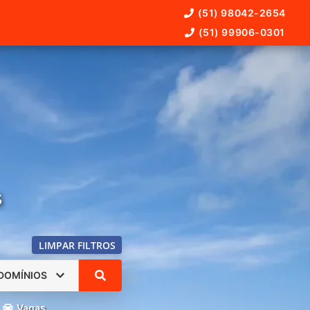
(51) 98042-2654
(51) 99906-0301
s
LIMPAR FILTROS
DOMÍNIOS
Vagas