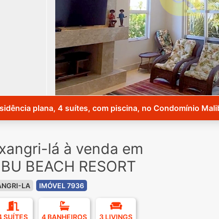
sidência plana, 4 suítes, com piscina, no Condomínio Mali
angri-lá à venda em
IBU BEACH RESORT
ANGRI-LA
IMÓVEL 7936
4 SUÍTES
4 BANHEIROS
3 LIVINGS