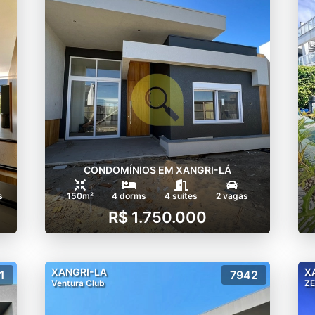
CONDOMÍNIOS EM XANGRI-LÁ
s
150m²
4 dorms
4 suítes
2 vagas
R$ 1.750.000
XANGRI-LA
X
1
7942
Ventura Club
Z