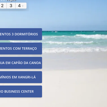
2
3
4
+
ENTOS 3 DORMITÓRIOS
MENTOS COM TERRAÇO
RUA EM CAPÃO DA CANOA
ÍNIOS EM XANGRI-LÁ
O BUSINESS CENTER