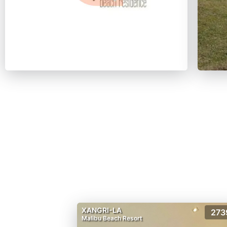
XANGRI-LA
273
Malibu Beach Resort