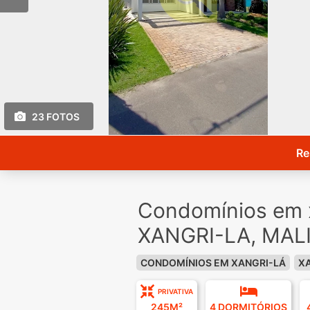
23 FOTOS
Re
Condomínios em x
XANGRI-LA, MAL
CONDOMÍNIOS EM XANGRI-LÁ
X
PRIVATIVA
245M²
4 DORMITÓRIOS