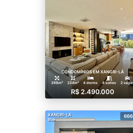
CONDOMÍNIOS EM XANGRI-LÁ
398m²
234m²
4 dorms
4 suítes
2 vaga
R$ 2.490.000
XANGRI-LA
666
Blue