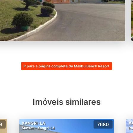
Ir para a página completa do Malibu Beach Resort
Imóveis similares
XANGRI-LA
X
9
7680
Sunset - Xangri-Lá
Ro