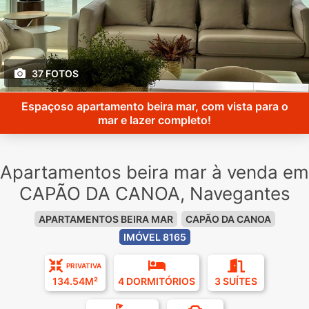
37 FOTOS
Espaçoso apartamento beira mar, com vista para o
mar e lazer completo!
Apartamentos beira mar à venda em
CAPÃO DA CANOA, Navegantes
APARTAMENTOS BEIRA MAR
CAPÃO DA CANOA
IMÓVEL 8165
PRIVATIVA
134.54M²
4 DORMITÓRIOS
3 SUÍTES