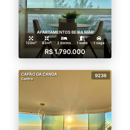
APARTAMENTOS BEIRA MAR
123m²
83m²
2 dorms
1 suíte
1 vaga
R$ 1.790.000
CAPÃO DA CANOA
9236
Centro