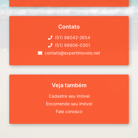
Contato
(51) 98042-2654
(51) 99906-0301
contato@expertimoveis.net
Veja também
Cadastre seu imóvel
Encomende seu imóvel
Fale conosco