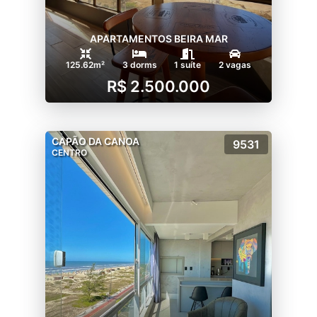
APARTAMENTOS BEIRA MAR
125.62m²
3 dorms
1 suíte
2 vagas
R$ 2.500.000
CAPÃO DA CANOA
9531
CENTRO