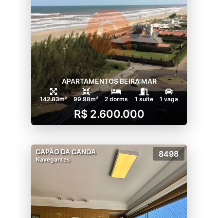
APARTAMENTOS BEIRA MAR
142.83m²
99.98m²
2 dorms
1 suíte
1 vaga
R$ 2.600.000
CAPÃO DA CANOA
8498
Navegantes