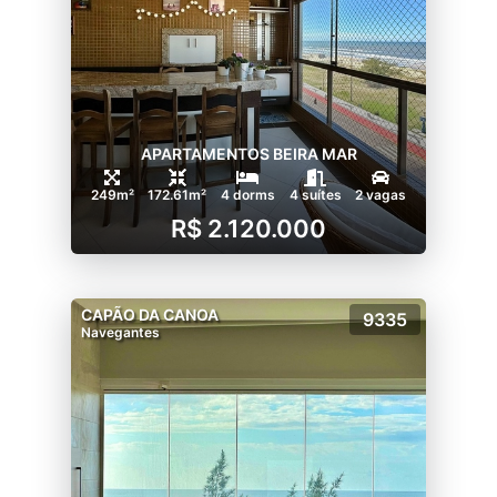
APARTAMENTOS BEIRA MAR
249m²
172.61m²
4 dorms
4 suítes
2 vagas
R$ 2.120.000
CAPÃO DA CANOA
9335
Navegantes