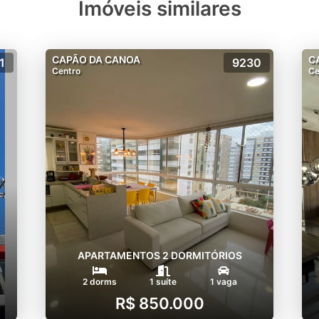
Imóveis similares
CAPÃO DA CANOA
C
1
9230
Centro
Ce
APARTAMENTOS 2 DORMITÓRIOS
2 dorms
1 suíte
1 vaga
R$ 850.000