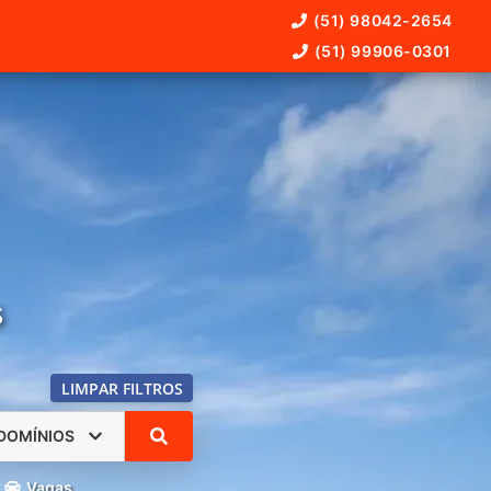
(51) 98042-2654
(51) 99906-0301
s
LIMPAR FILTROS
DOMÍNIOS
Vagas