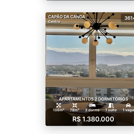
CAPÃO DA CANOA
361
Centro
APARTAMENTOS 2 DORMITÓRIOS
106m²
78m²
2 dorms
1 suíte
1 vaga
R$ 1.380.000