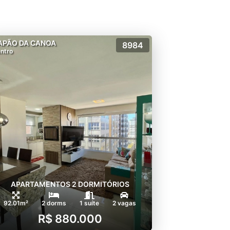
APÃO DA CANOA
8984
ntro
APARTAMENTOS 2 DORMITÓRIOS
92.01m²
2 dorms
1 suíte
2 vagas
R$ 880.000