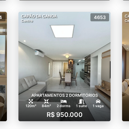
CAPÃO DA CANOA
C
4
4653
Centro
Ce
APARTAMENTOS 2 DORMITÓRIOS
120m²
84m²
2 dorms
1 suíte
1 vaga
R$ 950.000