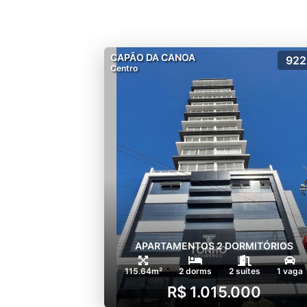
CAPÃO DA CANOA
922
Centro
APARTAMENTOS 2 DORMITÓRIOS
115.64m²
2 dorms
2 suítes
1 vaga
R$ 1.015.000