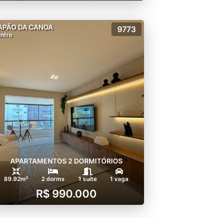
APÃO DA CANOA
9773
ntro
APARTAMENTOS 2 DORMITÓRIOS
89.92m²
2 dorms
1 suíte
1 vaga
R$ 990.000