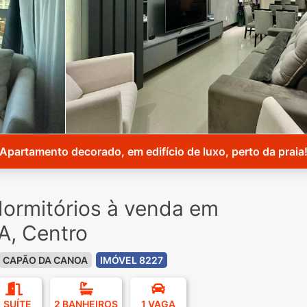
Apartamento decorado, em edifício de luxo, perto da praia
ormitórios à venda em
, Centro
CAPÃO DA CANOA
IMÓVEL 8227
1 SUÍTE
2 BANHEIROS
1 VAGA