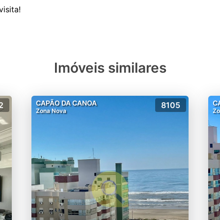
Imóveis similares
CAPÃO DA CANOA
C
2
8105
Zona Nova
Zo