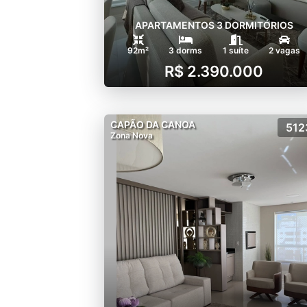
APARTAMENTOS 3 DORMITÓRIOS
92m²
3 dorms
1 suíte
2 vagas
R$ 2.390.000
CAPÃO DA CANOA
512
Zona Nova