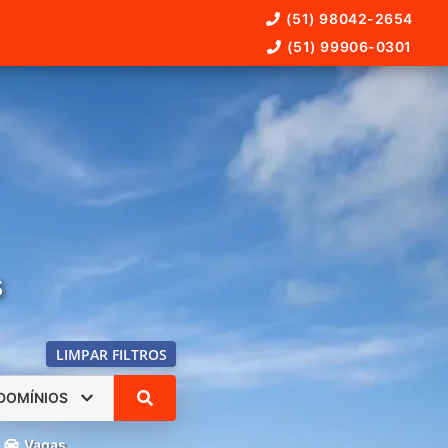
(51) 98042-2654
(51) 99906-0301
s
LIMPAR FILTROS
DOMÍNIOS
Vagas