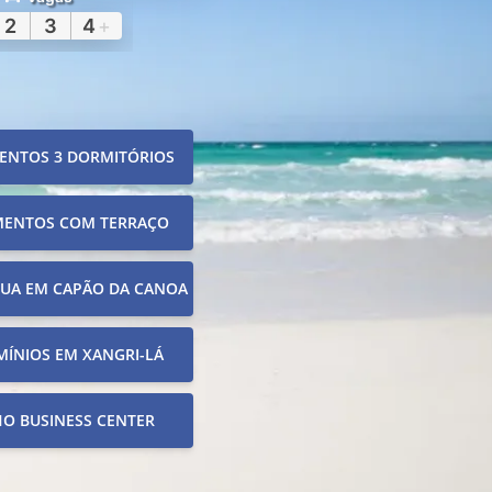
2
3
4
+
ENTOS 3 DORMITÓRIOS
MENTOS COM TERRAÇO
RUA EM CAPÃO DA CANOA
ÍNIOS EM XANGRI-LÁ
O BUSINESS CENTER