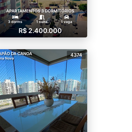
APARTAMENTOS 3 DORMITÓRIOS
3 dorms
1 suíte
1 vaga
R$ 2.400.000
APÃO DA CANOA
4374
na Nova