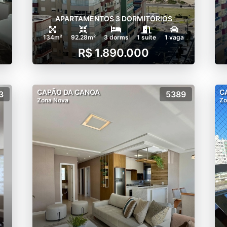
APARTAMENTOS 3 DORMITÓRIOS
134m²
92.28m²
3 dorms
1 suíte
1 vaga
R$ 1.890.000
CAPÃO DA CANOA
C
3
5389
Zona Nova
Zo