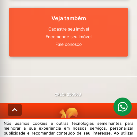
Veja também
Cadastre seu imóvel
Encomende seu imóvel
Fale conosco
CRECI
25056J
Nós usamos cookies e outras tecnologias semelhantes para
melhorar a sua experiência em nossos serviços, personalizar
© DESENVOLVIDO PELA
AGIL.NET
publicidade e recomendar conteúdo de seu interesse. Ao utilizar