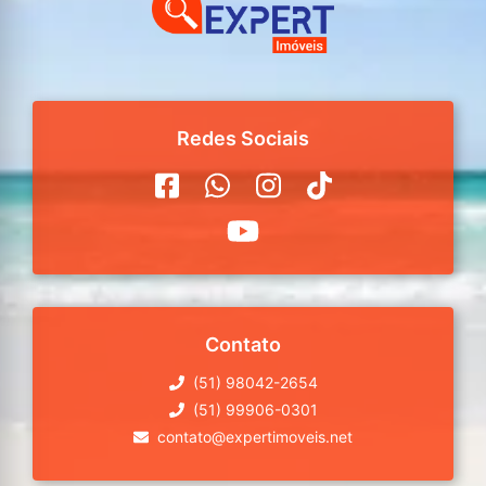
Redes Sociais
Contato
(51) 98042-2654
(51) 99906-0301
contato@expertimoveis.net