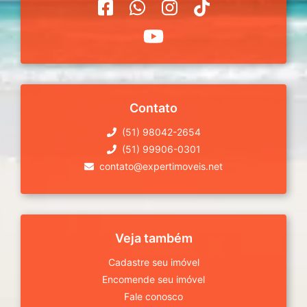
Contato
(51) 98042-2654
(51) 99906-0301
contato@expertimoveis.net
Veja também
Cadastre seu imóvel
Encomende seu imóvel
Fale conosco