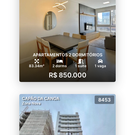
APARTAMENTOS 2 DORMITÓRIOS
83.34m²
2 dorms
1 suíte
1 vaga
R$ 850.000
CAPÃO DA CANOA
8453
Zona Nova