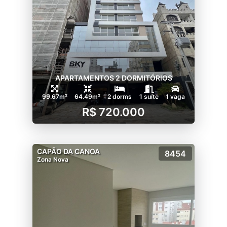
APARTAMENTOS 2 DORMITÓRIOS
99.67m²
64.49m²
2 dorms
1 suíte
1 vaga
R$ 720.000
CAPÃO DA CANOA
8454
Zona Nova