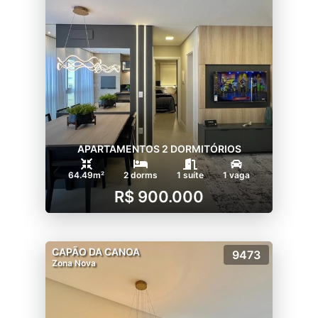
APARTAMENTOS 2 DORMITÓRIOS
64.49m²
2 dorms
1 suíte
1 vaga
R$ 900.000
CAPÃO DA CANOA
9473
Zona Nova