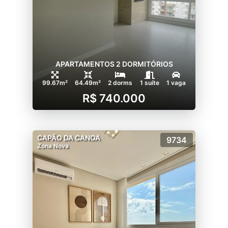
APARTAMENTOS 2 DORMITÓRIOS
99.67m²
64.49m²
2 dorms
1 suíte
1 vaga
R$ 740.000
CAPÃO DA CANOA
9734
Zona Nova