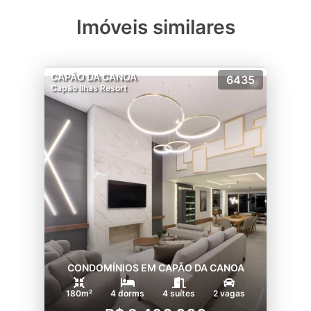
Imóveis similares
CAPÃO DA CANOA
6435
Capão Ilhas Resort
CONDOMÍNIOS EM CAPÃO DA CANOA
180m²
4 dorms
4 suítes
2 vagas