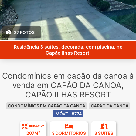
27 FOTOS
Residência 3 suítes, decorada, com piscina, no
Capão Ilhas Resort!
Condomínios em capão da canoa à
venda em CAPÃO DA CANOA,
CAPÃO ILHAS RESORT
CONDOMÍNIOS EM CAPÃO DA CANOA
CAPÃO DA CANOA
IMÓVEL 8774
PRIVATIVA
207M²
3 DORMITÓRIOS
3 SUÍTES