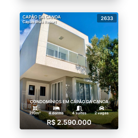
CAPÃO DA CANOA
2633
Capão Ilhas Resort
CONDOMÍNIOS EM CAPÃO DA CANOA
210m²
4 dorms
4 suítes
2 vagas
R$ 2.590.000