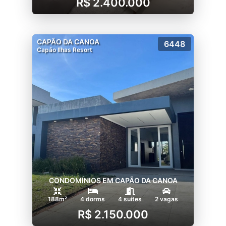
R$ 2.400.000
CAPÃO DA CANOA
6448
Capão Ilhas Resort
CONDOMÍNIOS EM CAPÃO DA CANOA
188m²
4 dorms
4 suítes
2 vagas
R$ 2.150.000