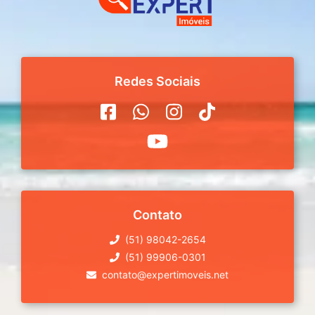
Redes Sociais
Contato
(51) 98042-2654
(51) 99906-0301
contato@expertimoveis.net