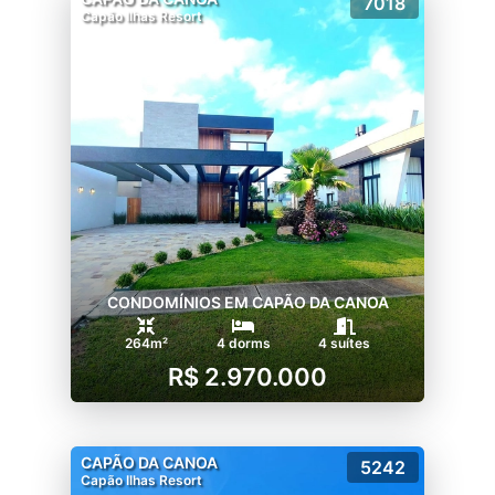
7018
Capão Ilhas Resort
CONDOMÍNIOS EM CAPÃO DA CANOA
264m²
4 dorms
4 suítes
R$ 2.970.000
CAPÃO DA CANOA
5242
Capão Ilhas Resort