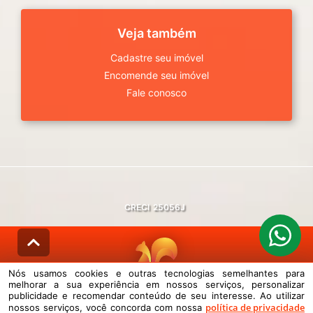
Veja também
Cadastre seu imóvel
Encomende seu imóvel
Fale conosco
CRECI
25056J
Nós usamos cookies e outras tecnologias semelhantes para
melhorar a sua experiência em nossos serviços, personalizar
© DESENVOLVIDO PELA
AGIL.NET
publicidade e recomendar conteúdo de seu interesse. Ao utilizar
política de privacidade
nossos serviços, você concorda com nossa
Nós usamos cookies e outras tecnologias semelhantes para melhorar a