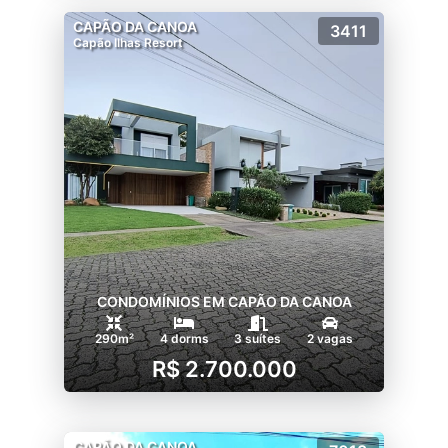
CAPÃO DA CANOA
3411
Capão Ilhas Resort
CONDOMÍNIOS EM CAPÃO DA CANOA
290m²
4 dorms
3 suítes
2 vagas
R$ 2.700.000
CAPÃO DA CANOA