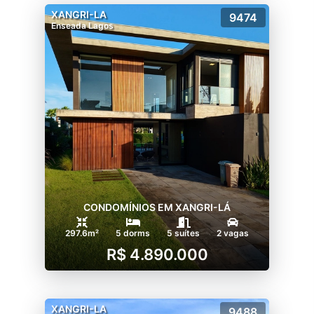
XANGRI-LA
9474
Enseada Lagos
CONDOMÍNIOS EM XANGRI-LÁ
297.6m²
5 dorms
5 suítes
2 vagas
R$ 4.890.000
XANGRI-LA
9488