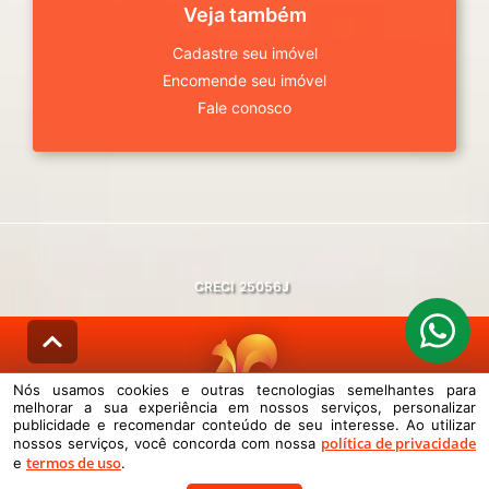
Veja também
Cadastre seu imóvel
Encomende seu imóvel
Fale conosco
CRECI
25056J
Nós usamos cookies e outras tecnologias semelhantes para
melhorar a sua experiência em nossos serviços, personalizar
© DESENVOLVIDO PELA
AGIL.NET
publicidade e recomendar conteúdo de seu interesse. Ao utilizar
política de privacidade
nossos serviços, você concorda com nossa
Nós usamos cookies e outras tecnologias semelhantes para melhorar a
termos de uso
sua experiência em nossos serviços, personalizar publicidade e
e
.
recomendar conteúdo de seu interesse. Ao utilizar nossos serviços,