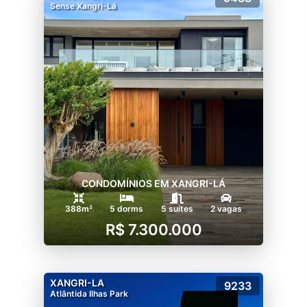
Sense Xangri-Lá
CONDOMÍNIOS EM XANGRI-LÁ
388m²
5 dorms
5 suítes
2 vagas
R$ 7.300.000
XANGRI-LA
9233
Atlântida Ilhas Park