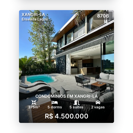
XANGRI-LA
8706
Enseada Lagos
CONDOMÍNIOS EM XANGRI-LÁ
375m²
5 dorms
5 suítes
2 vagas
R$ 4.500.000