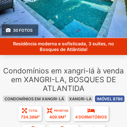
30 FOTOS
Residência moderna e sofisticada, 3 suítes, no
Bosques de Atlântida!
Condomínios em xangri-lá à venda
em XANGRI-LA, BOSQUES DE
ATLANTIDA
CONDOMÍNIOS EM XANGRI-LÁ
XANGRI-LA
IMÓVEL 8786
TOTAL
PRIVATIVA
734.36M²
409.9M²
4 DORMITÓRIOS