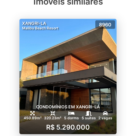
Imóveis similares
XANGRI-LA
8960
Malibu Beach Resort
CONDOMÍNIOS EM XANGRI-LÁ
450.89m²
320.23m²
5 dorms
5 suítes
2 vagas
R$ 5.290.000