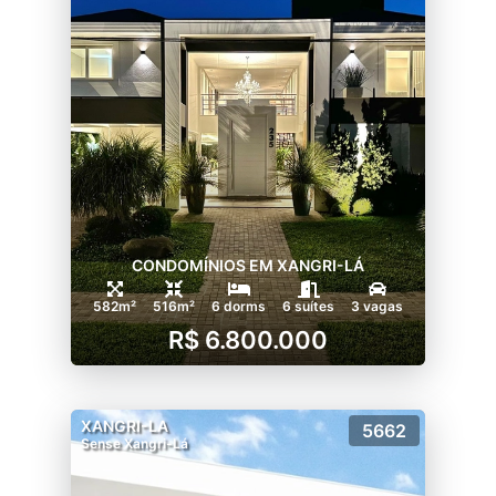
CONDOMÍNIOS EM XANGRI-LÁ
582m²
516m²
6 dorms
6 suítes
3 vagas
R$ 6.800.000
XANGRI-LA
5662
Sense Xangri-Lá