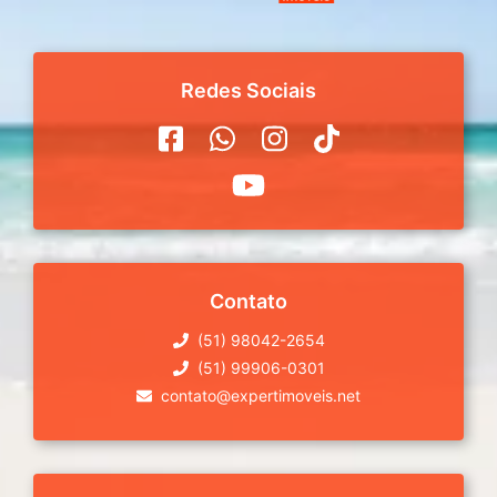
Redes Sociais
Contato
(51) 98042-2654
(51) 99906-0301
contato@expertimoveis.net