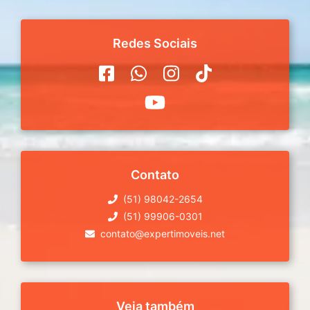
Redes Sociais
Contato
(51) 98042-2654
(51) 99906-0301
contato@expertimoveis.net
Veja também