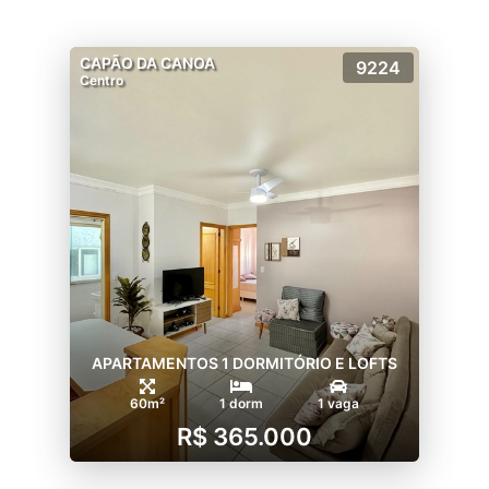
CAPÃO DA CANOA
9224
Centro
APARTAMENTOS 1 DORMITÓRIO E LOFTS
60m²
1 dorm
1 vaga
R$ 365.000