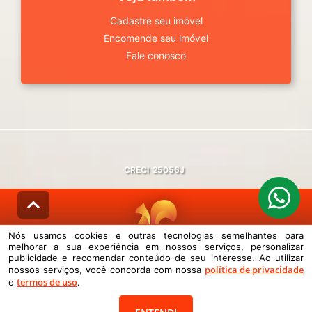
Cadastre seu imóvel
Encomende seu imóvel
Fale conosco
CRECI
25056J
Nós usamos cookies e outras tecnologias semelhantes para
melhorar a sua experiência em nossos serviços, personalizar
© DESENVOLVIDO PELA
AGIL.NET
publicidade e recomendar conteúdo de seu interesse. Ao utilizar
política de privacidade
nossos serviços, você concorda com nossa
Nós usamos cookies e outras tecnologias semelhantes para melhorar a
termos de uso
sua experiência em nossos serviços, personalizar publicidade e
e
.
recomendar conteúdo de seu interesse. Ao utilizar nossos serviços,
você concorda com nossa política de privacidade e termos de uso.