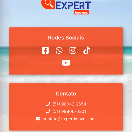
Redes Sociais
Contato
(51) 98042-2654
(51) 99906-0301
contato@expertimoveis.net