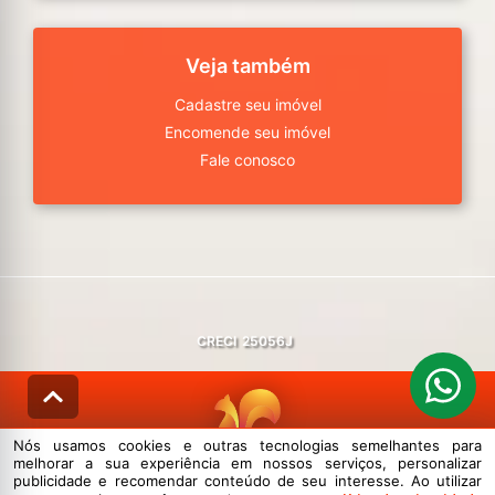
Veja também
Cadastre seu imóvel
Encomende seu imóvel
Fale conosco
CRECI
25056J
Nós usamos cookies e outras tecnologias semelhantes para
melhorar a sua experiência em nossos serviços, personalizar
© DESENVOLVIDO PELA
AGIL.NET
publicidade e recomendar conteúdo de seu interesse. Ao utilizar