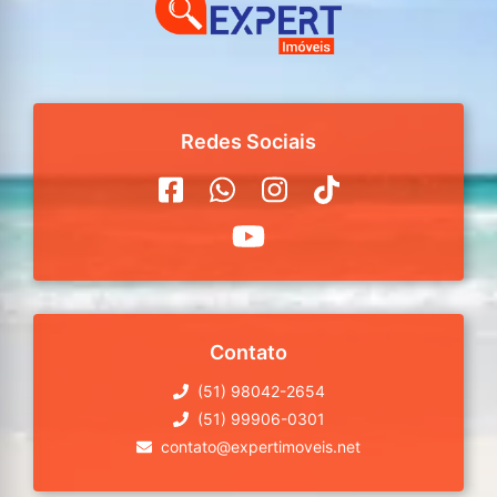
Redes Sociais
Contato
(51) 98042-2654
(51) 99906-0301
contato@expertimoveis.net