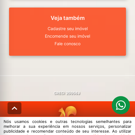
Veja também
Cadastre seu imóvel
Encomende seu imóvel
Fale conosco
CRECI
25056J
Nós usamos cookies e outras tecnologias semelhantes para
melhorar a sua experiência em nossos serviços, personalizar
© DESENVOLVIDO PELA
AGIL.NET
publicidade e recomendar conteúdo de seu interesse. Ao utilizar