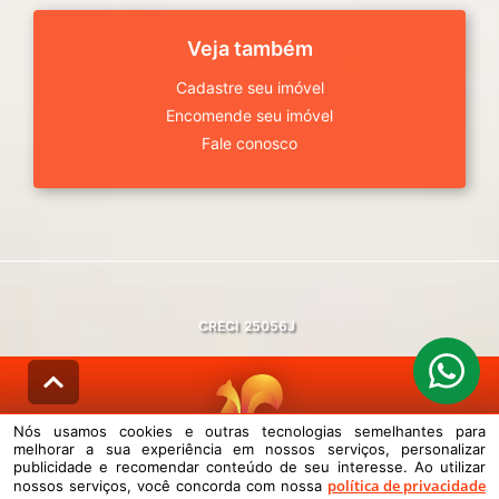
Veja também
Cadastre seu imóvel
Encomende seu imóvel
Fale conosco
CRECI
25056J
Nós usamos cookies e outras tecnologias semelhantes para
melhorar a sua experiência em nossos serviços, personalizar
© DESENVOLVIDO PELA
AGIL.NET
publicidade e recomendar conteúdo de seu interesse. Ao utilizar
política de privacidade
nossos serviços, você concorda com nossa
Nós usamos cookies e outras tecnologias semelhantes para melhorar a