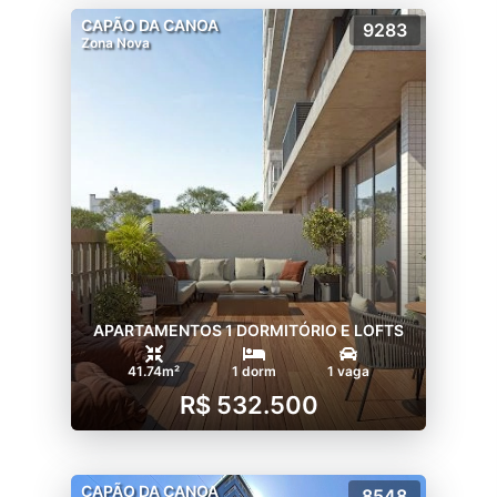
CAPÃO DA CANOA
9283
Zona Nova
APARTAMENTOS 1 DORMITÓRIO E LOFTS
41.74m²
1 dorm
1 vaga
R$ 532.500
CAPÃO DA CANOA
8548