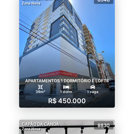
Zona Nova
APARTAMENTOS 1 DORMITÓRIO E LOFTS
39m²
1 dorm
1 vaga
R$ 450.000
CAPÃO DA CANOA
8830
Zona Nova