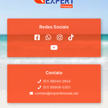
Redes Sociais
Contato
(51) 98042-2654
(51) 99906-0301
contato@expertimoveis.net