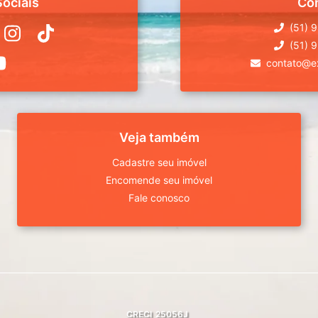
ociais
Co
(51) 
(51) 
contato@ex
Veja também
Cadastre seu imóvel
Encomende seu imóvel
Fale conosco
CRECI
25056J