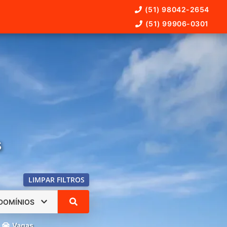
(51) 98042-2654
(51) 99906-0301
s
LIMPAR FILTROS
DOMÍNIOS
Vagas