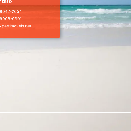
ntato
98042-2654
99906-0301
pertimoveis.net