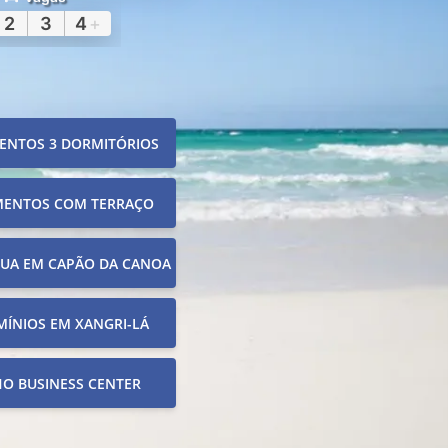
2
3
4
+
ENTOS 3 DORMITÓRIOS
MENTOS COM TERRAÇO
RUA EM CAPÃO DA CANOA
ÍNIOS EM XANGRI-LÁ
O BUSINESS CENTER