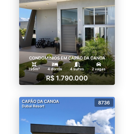
CONDOMÍNIOS EM CAPÃO DA CANOA
195m²
4 dorms
4 suítes
2 vagas
R$ 1.790.000
CAPÃO DA CANOA
8736
Dubai Resort