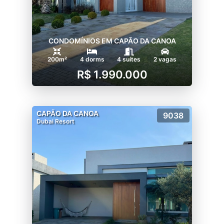
CONDOMÍNIOS EM CAPÃO DA CANOA
200m²
4 dorms
4 suítes
2 vagas
R$ 1.990.000
CAPÃO DA CANOA
9038
Dubai Resort