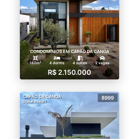
CONDOMÍNIOS EM CAPÃO DA CANOA
180m²
4 dorms
4 suítes
2 vagas
R$ 2.150.000
CAPÃO DA CANOA
8999
Dubai Resort