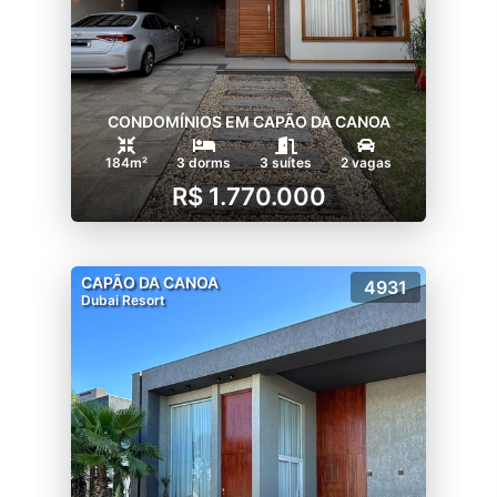
CONDOMÍNIOS EM CAPÃO DA CANOA
184m²
3 dorms
3 suítes
2 vagas
R$ 1.770.000
CAPÃO DA CANOA
4931
Dubai Resort