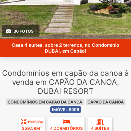
30 FOTOS
Casa 4 suítes, sobre 2 terrenos, no Condomínio
DUBAI, em Capão!
Condomínios em capão da canoa à
venda em CAPÃO DA CANOA,
DUBAI RESORT
CONDOMÍNIOS EM CAPÃO DA CANOA
CAPÃO DA CANOA
IMÓVEL 9096
PRIVATIVA
259.59M²
4 DORMITÓRIOS
4 SUÍTES