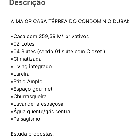
Descrição
A MAIOR CASA TÉRREA DO CONDOMÍNIO DUBAI:
▪️Casa com 259,59 M² privativos
▪️02 Lotes
▪️04 Suítes (sendo 01 suíte com Closet )
▪️Climatizada
▪️Living integrado
▪️Lareira
▪️Pátio Amplo
▪️Espaço gourmet
▪️Churrasqueira
▪️Lavanderia espaçosa
▪️Água quente/gás central
▪️Paisagismo
Estuda propostas!