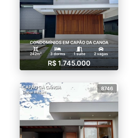
CONDOMÍNIOS EM CAPÃO DA CANOA
242m²
3 dorms
1 suíte
2 vagas
R$ 1.745.000
CAPÃO DA CANOA
8746
Dubai Resort