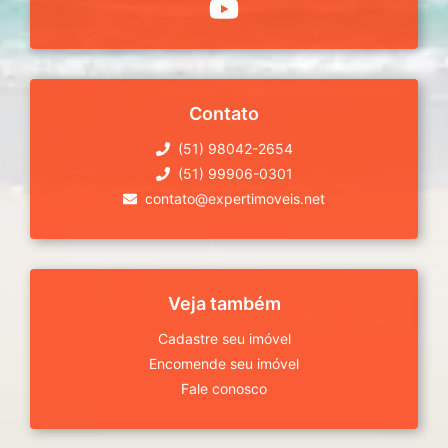
Contato
(51) 98042-2654
(51) 99906-0301
contato@expertimoveis.net
Veja também
Cadastre seu imóvel
Encomende seu imóvel
Fale conosco