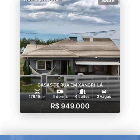
8848
CASAS DE RUA EM XANGRI-LÁ
176.15m²
4 dorms
4 suítes
2 vagas
R$ 949.000