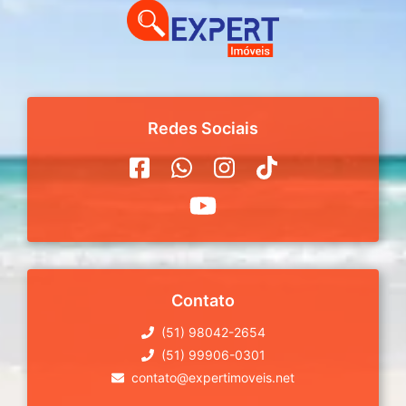
Redes Sociais
Contato
(51) 98042-2654
(51) 99906-0301
contato@expertimoveis.net