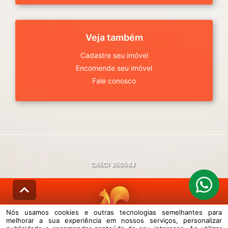
Veja também
Cadastre seu imóvel
Encomende seu imóvel
Fale conosco
CRECI
25056J
Nós usamos cookies e outras tecnologias semelhantes para
melhorar a sua experiência em nossos serviços, personalizar
© DESENVOLVIDO PELA
AGIL.NET