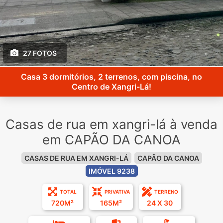
27 FOTOS
Casa 3 dormitórios, 2 terrenos, com piscina, no
Centro de Xangri-Lá!
Casas de rua em xangri-lá à venda
em CAPÃO DA CANOA
CASAS DE RUA EM XANGRI-LÁ
CAPÃO DA CANOA
IMÓVEL 9238
TOTAL
PRIVATIVA
TERRENO
720M²
165M²
24 X 30