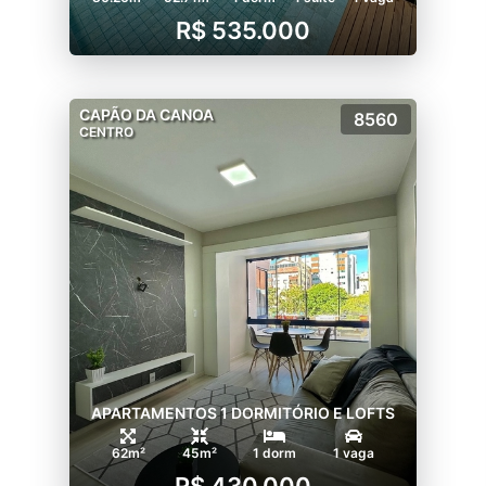
R$ 535.000
CAPÃO DA CANOA
8560
CENTRO
APARTAMENTOS 1 DORMITÓRIO E LOFTS
62m²
45m²
1 dorm
1 vaga
R$ 430.000