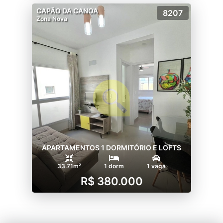
CAPÃO DA CANOA
8207
Zona Nova
APARTAMENTOS 1 DORMITÓRIO E LOFTS
33.71m²
1 dorm
1 vaga
R$ 380.000