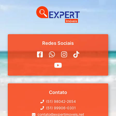
Redes Sociais
Contato
(51) 98042-2654
(51) 99906-0301
contato@expertimoveis.net