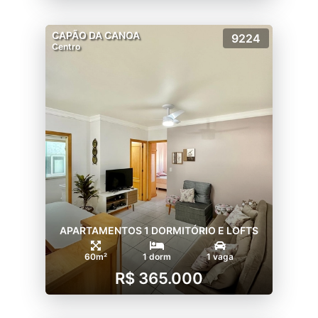
CAPÃO DA CANOA
9224
Centro
APARTAMENTOS 1 DORMITÓRIO E LOFTS
60m²
1 dorm
1 vaga
R$ 365.000