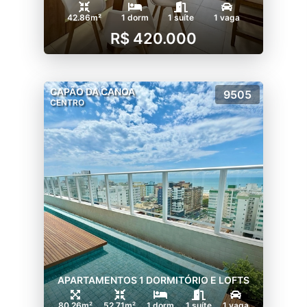
42.86m²
1 dorm
1 suíte
1 vaga
R$ 420.000
CAPÃO DA CANOA
9505
CENTRO
APARTAMENTOS 1 DORMITÓRIO E LOFTS
80.26m²
52.71m²
1 dorm
1 suíte
1 vaga