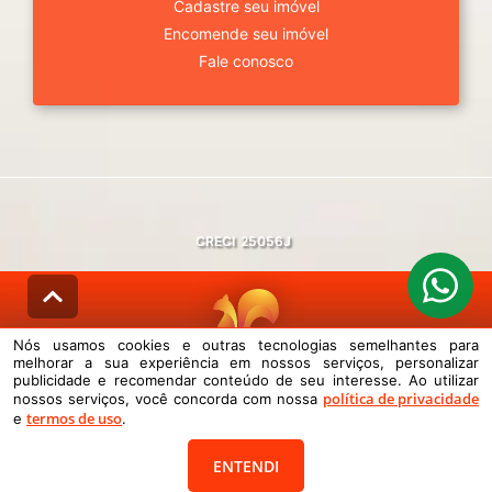
Cadastre seu imóvel
Encomende seu imóvel
Fale conosco
CRECI
25056J
Nós usamos cookies e outras tecnologias semelhantes para
melhorar a sua experiência em nossos serviços, personalizar
© DESENVOLVIDO PELA
AGIL.NET
publicidade e recomendar conteúdo de seu interesse. Ao utilizar
política de privacidade
nossos serviços, você concorda com nossa
Nós usamos cookies e outras tecnologias semelhantes para melhorar a
termos de uso
sua experiência em nossos serviços, personalizar publicidade e
e
.
recomendar conteúdo de seu interesse. Ao utilizar nossos serviços,
você concorda com nossa política de privacidade e termos de uso.
ENTENDI
Política de Privacidade
Termos de uso