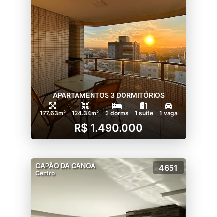
APARTAMENTOS 3 DORMITÓRIOS
177.63m²
124.34m²
3 dorms
1 suíte
1 vaga
R$ 1.490.000
CAPÃO DA CANOA
4651
Centro