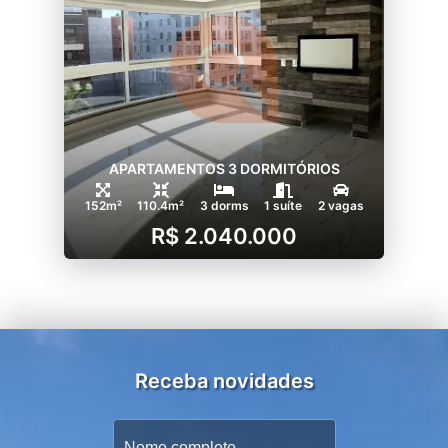
APARTAMENTOS 3 DORMITÓRIOS
152m²
110.4m²
3 dorms
1 suíte
2 vagas
R$ 2.040.000
Receba novidades