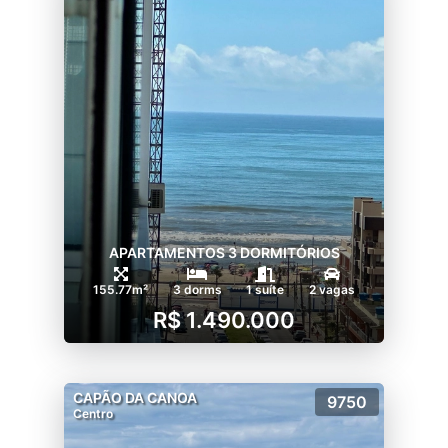
APARTAMENTOS 3 DORMITÓRIOS
155.77m²
3 dorms
1 suíte
2 vagas
R$ 1.490.000
CAPÃO DA CANOA
9750
Centro