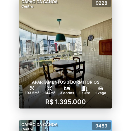
CAPÃO DA CANOA
9228
Centro
APARTAMENTOS 3 DORMITÓRIOS
193.5m²
144m²
3 dorms
1 suíte
1 vaga
R$ 1.395.000
CAPÃO DA CANOA
9489
Centro