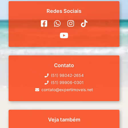
Redes Sociais
Contato
(51) 98042-2654
(51) 99906-0301
contato@expertimoveis.net
Veja também