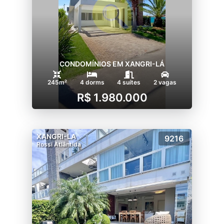
CONDOMÍNIOS EM XANGRI-LÁ
245m²
4 dorms
4 suítes
2 vagas
R$ 1.980.000
XANGRI-LA
9216
Rossi Atlântida