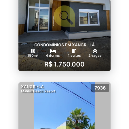
CONDOMÍNIOS EM XANGRI-LÁ
150m²
4 dorms
4 suítes
2 vagas
R$ 1.750.000
XANGRI-LA
7936
Malibu Beach Resort