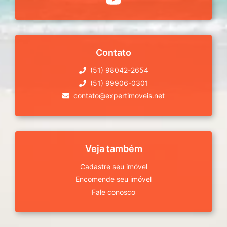
Contato
(51) 98042-2654
(51) 99906-0301
contato@expertimoveis.net
Veja também
Cadastre seu imóvel
Encomende seu imóvel
Fale conosco