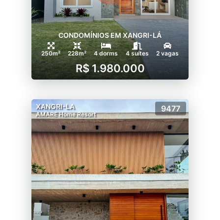
CONDOMÍNIOS EM XANGRI-LÁ
250m²
228m²
4 dorms
4 suítes
2 vagas
R$ 1.980.000
XANGRI-LA
9477
AMARE Home Resort