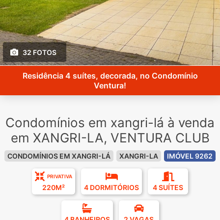
32 FOTOS
Residência 4 suítes, decorada, no Condomínio
Ventura!
Condomínios em xangri-lá à venda
em XANGRI-LA, VENTURA CLUB
CONDOMÍNIOS EM XANGRI-LÁ
XANGRI-LA
IMÓVEL 9262
PRIVATIVA
220M²
4 DORMITÓRIOS
4 SUÍTES
4 BANHEIROS
2 VAGAS