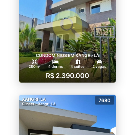
CONDOMÍNIOS EM XANGRI-LÁ
280m²
4 dorms
4 suítes
2 vagas
R$ 2.390.000
XANGRI-LA
7680
Sunset - Xangri-Lá