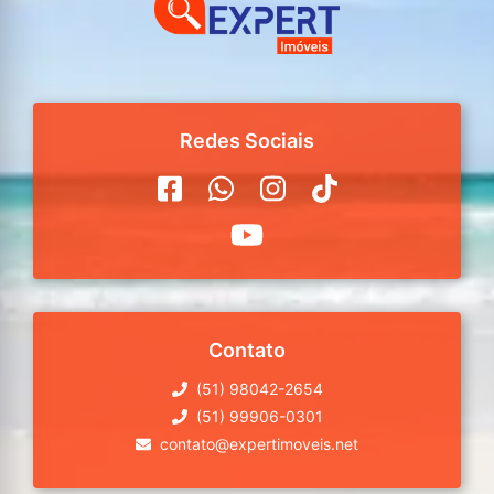
Redes Sociais
Contato
(51) 98042-2654
(51) 99906-0301
contato@expertimoveis.net