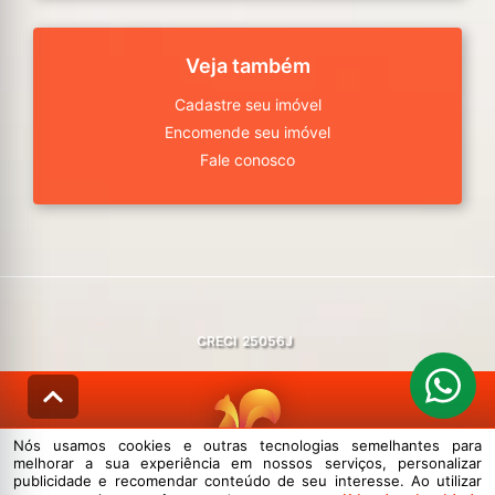
Veja também
Cadastre seu imóvel
Encomende seu imóvel
Fale conosco
CRECI
25056J
Nós usamos cookies e outras tecnologias semelhantes para
melhorar a sua experiência em nossos serviços, personalizar
© DESENVOLVIDO PELA
AGIL.NET
publicidade e recomendar conteúdo de seu interesse. Ao utilizar