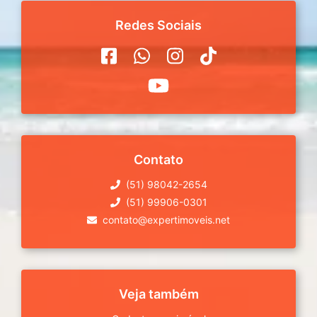
Redes Sociais
Contato
(51) 98042-2654
(51) 99906-0301
contato@expertimoveis.net
Veja também