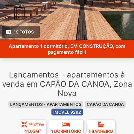
19 FOTOS
Apartamento 1 dormitório, EM CONSTRUÇÃO, com
pagamento fácil!
Lançamentos - apartamentos à
venda em CAPÃO DA CANOA, Zona
Nova
LANÇAMENTOS - APARTAMENTOS
CAPÃO DA CANOA
IMÓVEL 9282
PRIVATIVA
41.05M²
1 DORMITÓRIO
1 BANHEIRO