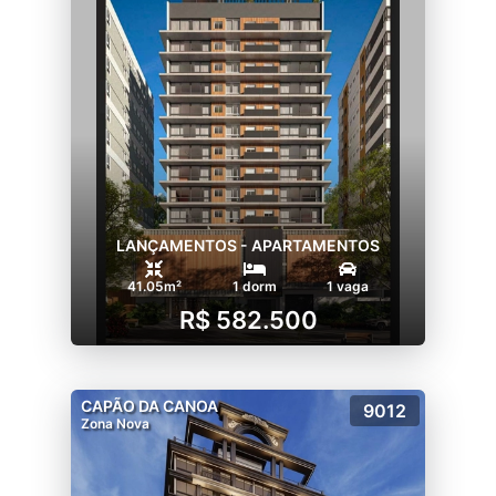
LANÇAMENTOS - APARTAMENTOS
41.05m²
1 dorm
1 vaga
R$ 582.500
CAPÃO DA CANOA
9012
Zona Nova