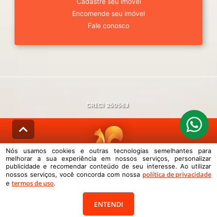
Cadastre seu imóvel
Encomende seu imóvel
Fale conosco
CRECI
25056J
Nós usamos cookies e outras tecnologias semelhantes para
melhorar a sua experiência em nossos serviços, personalizar
© DESENVOLVIDO PELA
AGIL.NET
publicidade e recomendar conteúdo de seu interesse. Ao utilizar
política de privacidade
nossos serviços, você concorda com nossa
Nós usamos cookies e outras tecnologias semelhantes para melhorar a
termos de uso
sua experiência em nossos serviços, personalizar publicidade e
e
.
recomendar conteúdo de seu interesse. Ao utilizar nossos serviços,
você concorda com nossa política de privacidade e termos de uso.
ENTENDI
Política de Privacidade
Termos de uso