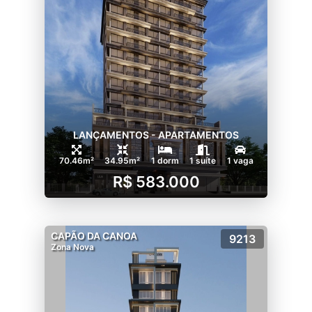
LANÇAMENTOS - APARTAMENTOS
70.46m²
34.95m²
1 dorm
1 suíte
1 vaga
R$ 583.000
CAPÃO DA CANOA
9213
Zona Nova