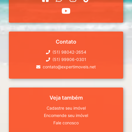
Contato
(51) 98042-2654
(51) 99906-0301
contato@expertimoveis.net
Veja também
Cadastre seu imóvel
Encomende seu imóvel
Fale conosco