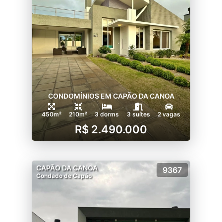
CONDOMÍNIOS EM CAPÃO DA CANOA
450m²
210m²
3 dorms
3 suítes
2 vagas
R$ 2.490.000
CAPÃO DA CANOA
9367
Condado de Capão