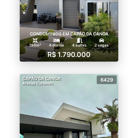
CONDOMÍNIOS EM CAPÃO DA CANOA
195m²
4 dorms
4 suítes
2 vagas
R$ 1.790.000
CAPÃO DA CANOA
6429
Arenas Curumim