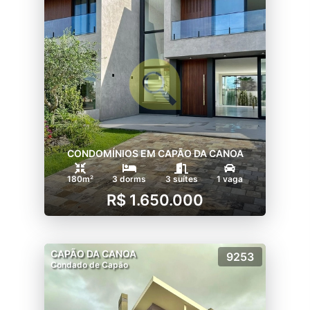
CONDOMÍNIOS EM CAPÃO DA CANOA
180m²
3 dorms
3 suítes
1 vaga
R$ 1.650.000
CAPÃO DA CANOA
9253
Condado de Capão