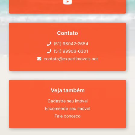
Contato
(51) 98042-2654
(51) 99906-0301
contato@expertimoveis.net
Veja também
Cadastre seu imóvel
Encomende seu imóvel
Fale conosco