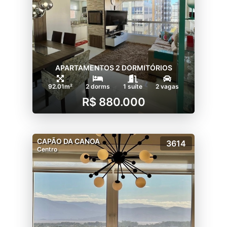
APARTAMENTOS 2 DORMITÓRIOS
92.01m²
2 dorms
1 suíte
2 vagas
R$ 880.000
CAPÃO DA CANOA
3614
Centro