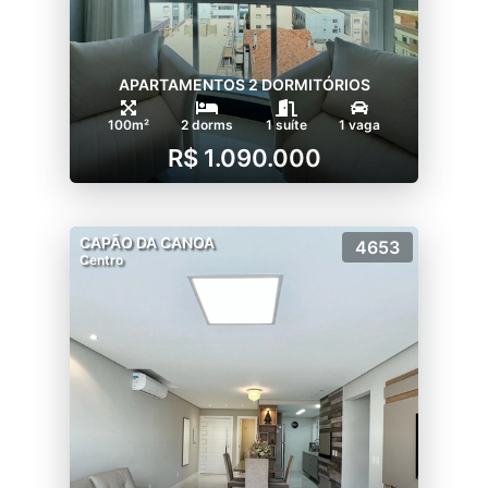
APARTAMENTOS 2 DORMITÓRIOS
100m²
2 dorms
1 suíte
1 vaga
R$ 1.090.000
CAPÃO DA CANOA
4653
Centro