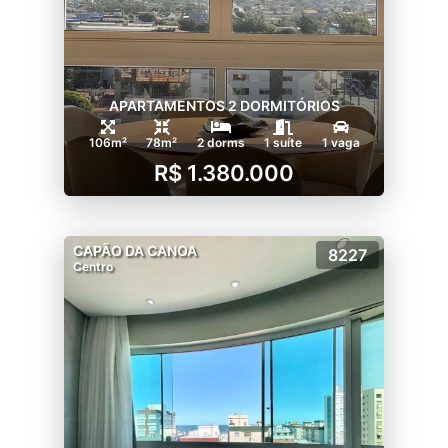
APARTAMENTOS 2 DORMITÓRIOS
106m²
78m²
2 dorms
1 suíte
1 vaga
R$ 1.380.000
CAPÃO DA CANOA
8227
Centro