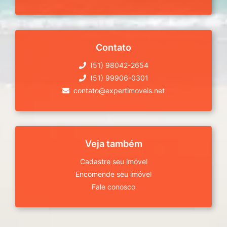
Contato
(51) 98042-2654
(51) 99906-0301
contato@expertimoveis.net
Veja também
Cadastre seu imóvel
Encomende seu imóvel
Fale conosco