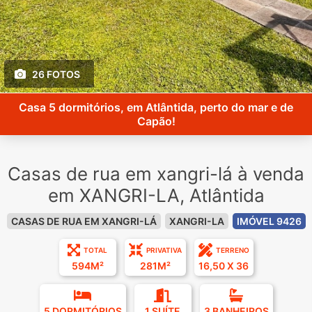
26 FOTOS
Casa 5 dormitórios, em Atlântida, perto do mar e de
Capão!
Casas de rua em xangri-lá à venda
em XANGRI-LA, Atlântida
CASAS DE RUA EM XANGRI-LÁ
XANGRI-LA
IMÓVEL 9426
TOTAL
PRIVATIVA
TERRENO
594M²
281M²
16,50 X 36
5 DORMITÓRIOS
1 SUÍTE
3 BANHEIROS