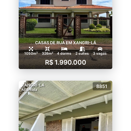
CASAS DE RUA EM XANGRI-LÁ
1050m²
326m²
4 dorms
2 suítes
3 vagas
R$ 1.990.000
XANGRI-LA
8851
Atlântida