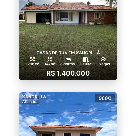
CASAS DE RUA EM XANGRI-LÁ
1296m²
147m²
3 dorms
1 suíte
2 vagas
R$ 1.400.000
XANGRI-LA
9800
Atlântida