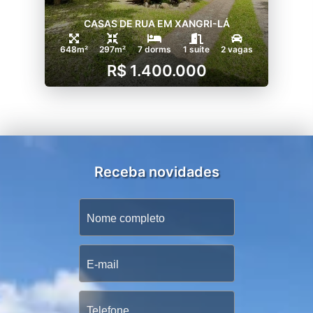
CASAS DE RUA EM XANGRI-LÁ
648m²
297m²
7 dorms
1 suíte
2 vagas
R$ 1.400.000
Receba novidades