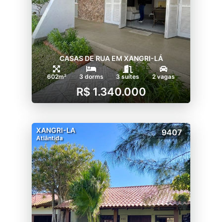
CASAS DE RUA EM XANGRI-LÁ
602m²
3 dorms
3 suítes
2 vagas
R$ 1.340.000
XANGRI-LA
9407
Atlântida