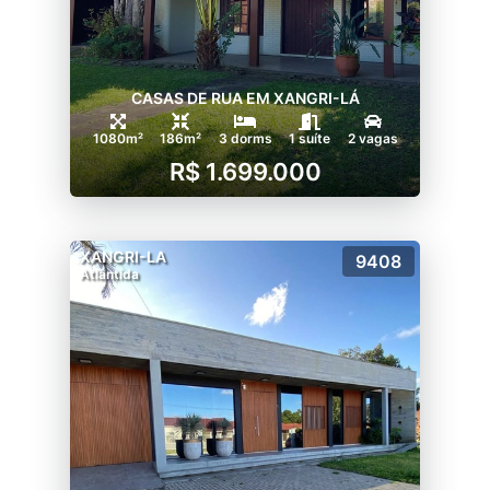
CASAS DE RUA EM XANGRI-LÁ
1080m²
186m²
3 dorms
1 suíte
2 vagas
R$ 1.699.000
XANGRI-LA
9408
Atlântida