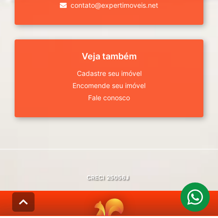
contato@expertimoveis.net
Veja também
Cadastre seu imóvel
Encomende seu imóvel
Fale conosco
CRECI
25056J