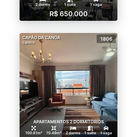
2 dorms
1 suíte
1 vaga
R$ 650.000
CAPÃO DA CANOA
1806
Centro
APARTAMENTOS 2 DORMITÓRIOS
100.61m²
70.49m²
2 dorms
1 suíte
1 vaga