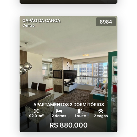
CAPÃO DA CANOA
8984
Centro
APARTAMENTOS 2 DORMITÓRIOS
92.01m²
2 dorms
1 suíte
2 vagas
R$ 880.000