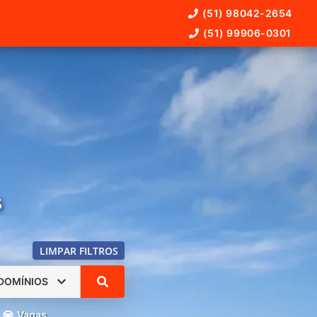
(51) 98042-2654
(51) 99906-0301
s
LIMPAR FILTROS
DOMÍNIOS
Vagas