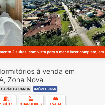
mento 2 suítes, com vista para o mar e lazer completo, em
ormitórios à venda em
, Zona Nova
CAPÃO DA CANOA
IMÓVEL 9456
2 SUÍTES
3 BANHEIROS
1 VAGA