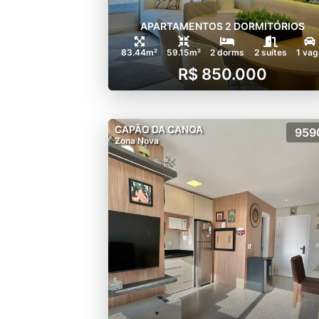
APARTAMENTOS 2 DORMITÓRIOS
83.44m²
59.15m²
2 dorms
2 suítes
1 vag
R$ 850.000
CAPÃO DA CANOA
959
Zona Nova