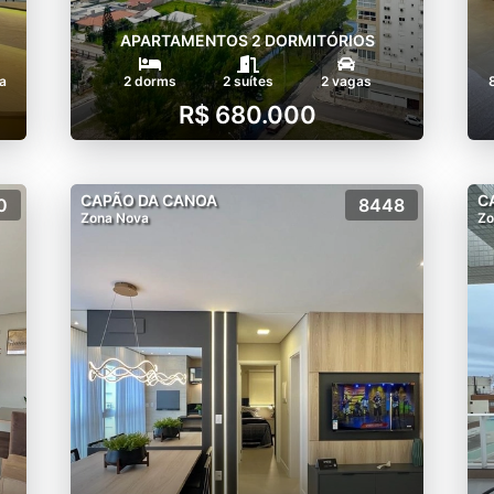
APARTAMENTOS 2 DORMITÓRIOS
a
2 dorms
2 suítes
2 vagas
R$ 680.000
CAPÃO DA CANOA
C
0
8448
Zona Nova
Zo