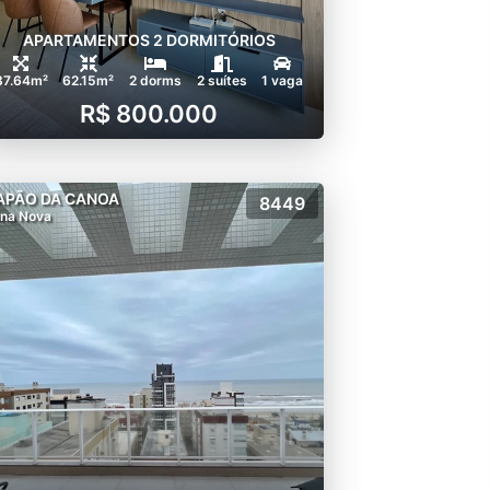
APARTAMENTOS 2 DORMITÓRIOS
87.64m²
62.15m²
2 dorms
2 suítes
1 vaga
R$ 800.000
APÃO DA CANOA
8449
na Nova