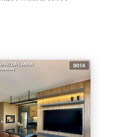
APÃO DA CANOA
9014
na Nova