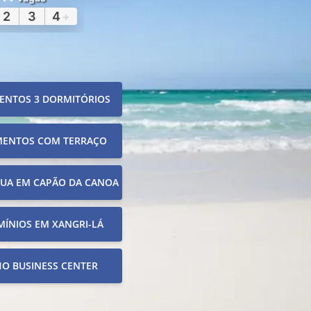
2
3
4
+
ENTOS 3 DORMITÓRIOS
MENTOS COM TERRAÇO
RUA EM CAPÃO DA CANOA
ÍNIOS EM XANGRI-LÁ
O BUSINESS CENTER