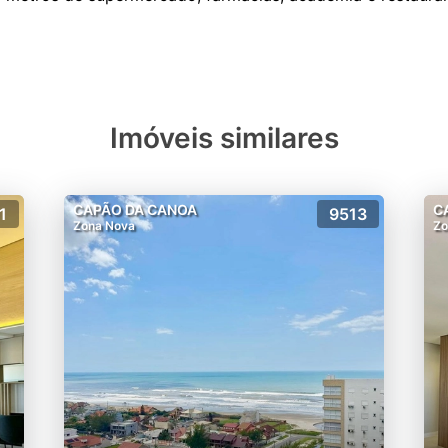
Imóveis similares
CAPÃO DA CANOA
C
1
9513
Zona Nova
Zo