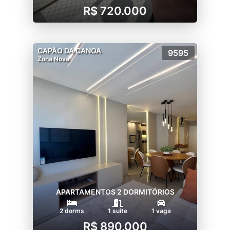
R$ 720.000
CAPÃO DA CANOA
9595
Zona Nova
APARTAMENTOS 2 DORMITÓRIOS
2 dorms
1 suíte
1 vaga
R$ 890.000