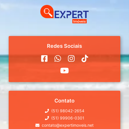
Redes Sociais
Contato
(51) 98042-2654
(51) 99906-0301
contato@expertimoveis.net