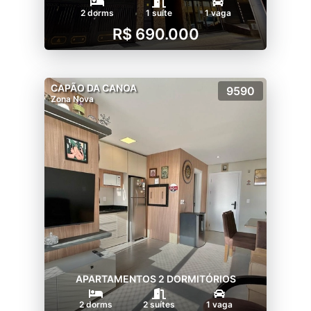
2 dorms
1 suíte
1 vaga
R$ 690.000
CAPÃO DA CANOA
9590
Zona Nova
APARTAMENTOS 2 DORMITÓRIOS
2 dorms
2 suítes
1 vaga