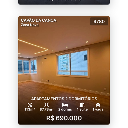
CAPÃO DA CANOA
9780
Zona Nova
APARTAMENTOS 2 DORMITÓRIOS
113m²
87.78m²
2 dorms
1 suíte
1 vaga
R$ 690.000