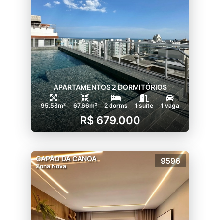
APARTAMENTOS 2 DORMITÓRIOS
95.58m²
67.66m²
2 dorms
1 suíte
1 vaga
R$ 679.000
CAPÃO DA CANOA
9596
Zona Nova