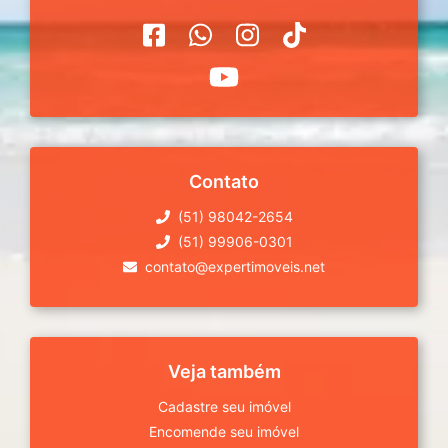
Contato
(51) 98042-2654
(51) 99906-0301
contato@expertimoveis.net
Veja também
Cadastre seu imóvel
Encomende seu imóvel