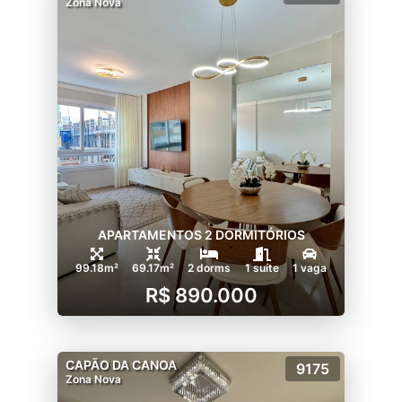
Zona Nova
APARTAMENTOS 2 DORMITÓRIOS
99.18m²
69.17m²
2 dorms
1 suíte
1 vaga
R$ 890.000
CAPÃO DA CANOA
9175
Zona Nova