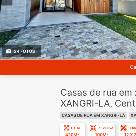
24 FOTOS
Ca
Casas de rua em 
XANGRI-LA, Cent
CASAS DE RUA EM XANGRI-LÁ
XA
TOTAL
PRIVATIVA
TER
420M²
190M²
12 X 