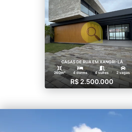
CASAS DE RUA EM XANGRI-LÁ
260m²
4 dorms
4 suítes
2 vagas
R$ 2.500.000