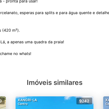
 - pronta para usar!
orcelanato, esperas para splits e para água quente e detal
 (420 m²).
-Lá, a apenas uma quadra da praia!
Imóveis similares
XANGRI-LA
X
9
9242
Centro
Ce