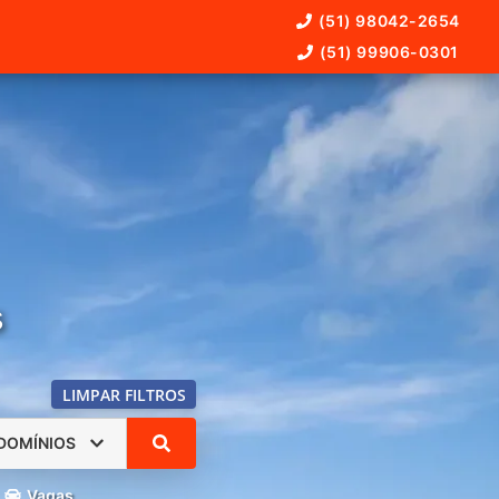
(51) 98042-2654
(51) 99906-0301
s
LIMPAR FILTROS
DOMÍNIOS
Vagas