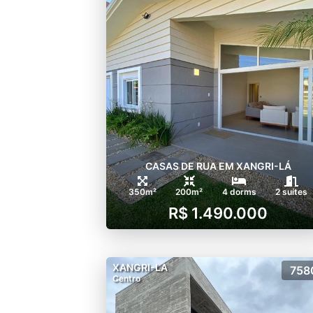
CASAS DE RUA EM XANGRI-LÁ
350m²
200m²
4 dorms
2 suítes
R$ 1.490.000
XANGRI-LA
758
Centro