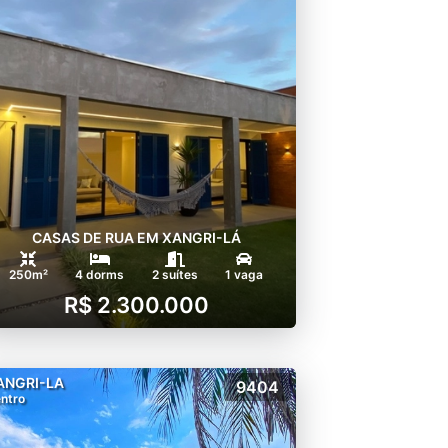
CASAS DE RUA EM XANGRI-LÁ
250m²
4 dorms
2 suítes
1 vaga
R$ 2.300.000
ANGRI-LA
9404
ntro