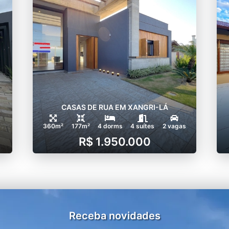
CASAS DE RUA EM XANGRI-LÁ
360m²
177m²
4 dorms
4 suítes
2 vagas
R$ 1.950.000
Receba novidades