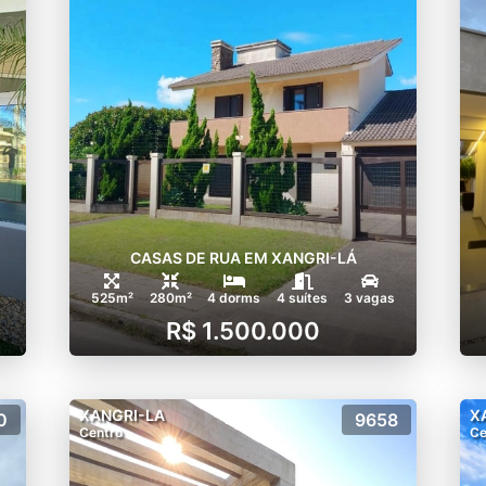
CASAS DE RUA EM XANGRI-LÁ
525m²
280m²
4 dorms
4 suítes
3 vagas
R$ 1.500.000
XANGRI-LA
X
0
9658
Centro
Ce