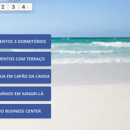
2
3
4
+
ENTOS 3 DORMITÓRIOS
MENTOS COM TERRAÇO
RUA EM CAPÃO DA CANOA
ÍNIOS EM XANGRI-LÁ
O BUSINESS CENTER