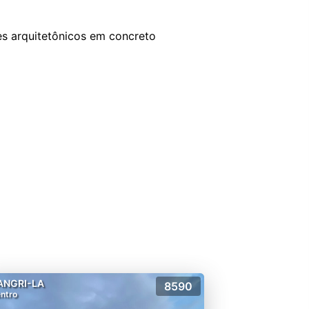
hes arquitetônicos em concreto
ANGRI-LA
8590
ntro