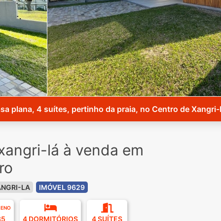
sa plana, 4 suítes, pertinho da praia, no Centro de Xangri-
xangri-lá à venda em
ro
NGRI-LA
IMÓVEL 9629
RENO
35
4 DORMITÓRIOS
4 SUÍTES