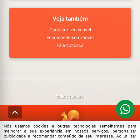
Veja também
Cadastre seu imóvel
Encomende seu imóvel
Fale conosco
CRECI
25056J
Nós usamos cookies e outras tecnologias semelhantes para
melhorar a sua experiência em nossos serviços, personalizar
© DESENVOLVIDO PELA
AGIL.NET
publicidade e recomendar conteúdo de seu interesse. Ao utilizar