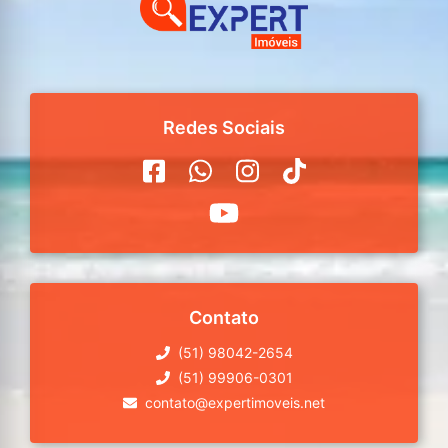
Redes Sociais
Contato
(51) 98042-2654
(51) 99906-0301
contato@expertimoveis.net