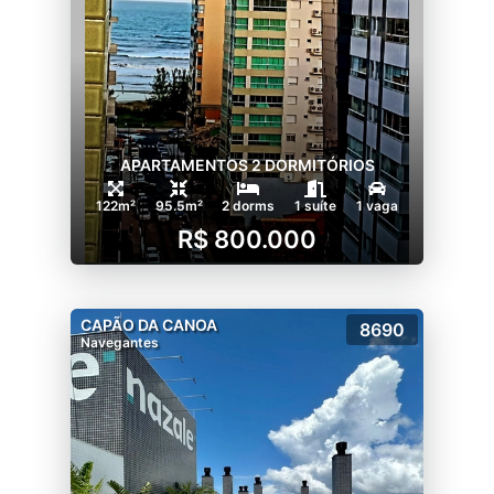
APARTAMENTOS 2 DORMITÓRIOS
122m²
95.5m²
2 dorms
1 suíte
1 vaga
R$ 800.000
CAPÃO DA CANOA
8690
Navegantes