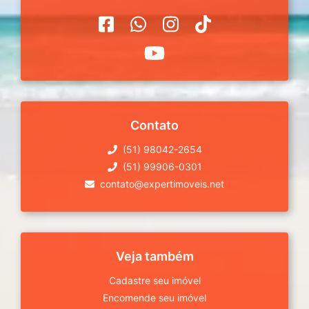
Contato
(51) 98042-2654
(51) 99906-0301
contato@expertimoveis.net
Veja também
Cadastre seu imóvel
Encomende seu imóvel