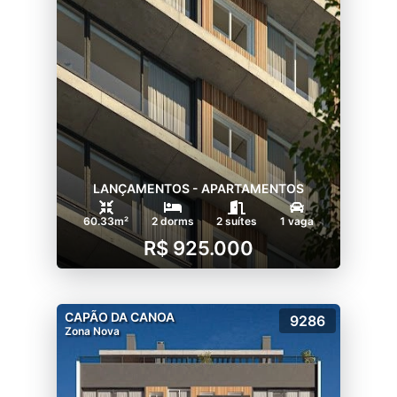
LANÇAMENTOS - APARTAMENTOS
60.33m²
2 dorms
2 suítes
1 vaga
R$ 925.000
CAPÃO DA CANOA
9286
Zona Nova