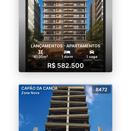
LANÇAMENTOS - APARTAMENTOS
41.05m²
1 dorm
1 vaga
R$ 582.500
CAPÃO DA CANOA
8472
Zona Nova