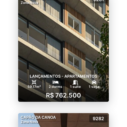
Zona Nova
LANÇAMENTOS - APARTAMENTOS
59.17m²
2 dorms
1 suíte
1 vaga
R$ 762.500
CAPÃO DA CANOA
9282
Zona Nova