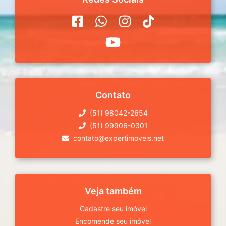
Contato
(51) 98042-2654
(51) 99906-0301
contato@expertimoveis.net
Veja também
Cadastre seu imóvel
Encomende seu imóvel