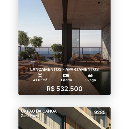
LANÇAMENTOS - APARTAMENTOS
41.05m²
1 dorm
1 vaga
R$ 532.500
CAPÃO DA CANOA
9285
Zona Nova