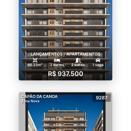
LANÇAMENTOS - APARTAMENTOS
60.33m²
2 dorms
2 suítes
1 vaga
R$ 937.500
CAPÃO DA CANOA
9287
Zona Nova