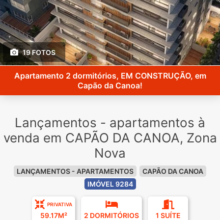
19 FOTOS
Apartamento 2 dormitórios, EM CONSTRUÇÃO, em
Capão da Canoa!
Lançamentos - apartamentos à
venda em CAPÃO DA CANOA, Zona
Nova
LANÇAMENTOS - APARTAMENTOS
CAPÃO DA CANOA
IMÓVEL 9284
PRIVATIVA
59.17M²
2 DORMITÓRIOS
1 SUÍTE