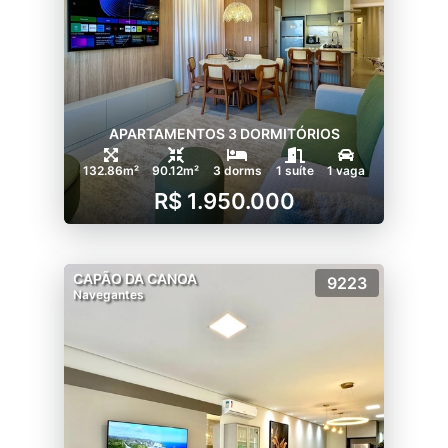
APARTAMENTOS 3 DORMITÓRIOS
132.86m²
90.12m²
3 dorms
1 suíte
1 vaga
R$ 1.950.000
CAPÃO DA CANOA
9223
Navegantes