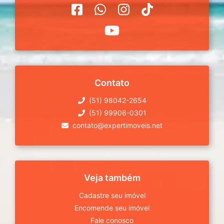
Contato
(51) 98042-2654
(51) 99906-0301
contato@expertimoveis.net
Veja também
Cadastre seu imóvel
Encomende seu imóvel
Fale conosco