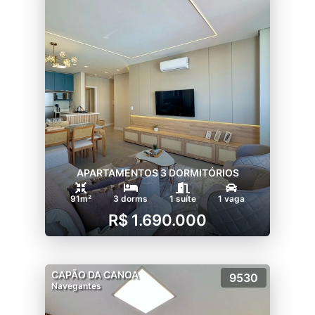
APARTAMENTOS 3 DORMITÓRIOS
91m²
3 dorms
1 suíte
1 vaga
R$ 1.690.000
CAPÃO DA CANOA
9530
Navegantes